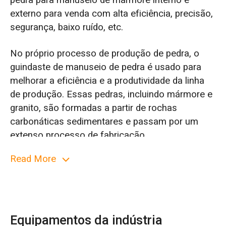
pedra para manuseio de mármore interno e
externo para venda com alta eficiência, precisão,
segurança, baixo ruído, etc.
No próprio processo de produção de pedra, o
guindaste de manuseio de pedra é usado para
melhorar a eficiência e a produtividade da linha
de produção. Essas pedras, incluindo mármore e
granito, são formadas a partir de rochas
carbonáticas sedimentares e passam por um
extenso processo de fabricação.
Read More
Os guindastes de pórtico para fábrica de pedra
são usados para manuseio de pedra (mármore,
granito, ardósia, etc.) ao ar livre na fábrica de
processamento de pedra. Bloco de pedra ou
alvenaria cúbica com tamanho e peso diferentes
Equipamentos da indústria