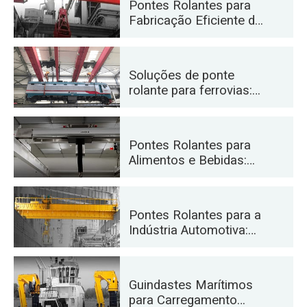
Pontes Rolantes para
Fabricação Eficiente de
Cimento, Vidro, Tijolo e
Concreto Pré-moldado
Soluções de ponte
rolante para ferrovias:
assentamento de
trilhos, manutenção de
material rodante e
Pontes Rolantes para
movimentação de
Alimentos e Bebidas:
contêineres
Soluções Confiáveis
para um Manuseio
Eficiente
Pontes Rolantes para a
Indústria Automotiva:
Soluções de Automação
Eficientes
Guindastes Marítimos
para Carregamento