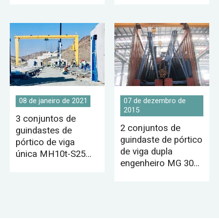
08 de janeiro de 2021
07 de dezembro de
2015
3 conjuntos de
2 conjuntos de
guindastes de
guindaste de pórtico
pórtico de viga
de viga dupla
única MH10t-S25m-
engenheiro MG 30T
H10m à venda para
entregues no
a Arábia Saudita
Paquistão