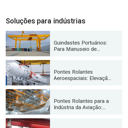
Soluções para indústrias
Guindastes Portuários:
Para Manuseio de
Contêineres e Materiais
a Granel
Pontes Rolantes
Aeroespaciais: Elevação
de Precisão para
Lançamento e
Transporte de Foguetes
Pontes Rolantes para a
Indústria da Aviação:
Manutenção e
Montagem de
Aeronaves