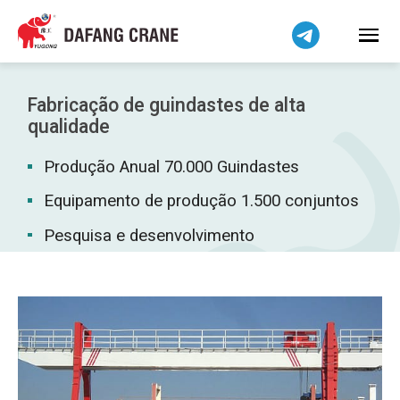
Bahasa Indonesia
Bahasa Melayu
Tiếng Việt
简体中文
Fabricação de guindastes de alta
বাংলা
qualidade
فارسی
Produção Anual 70.000 Guindastes
Pilipino
Equipamento de produção 1.500 conjuntos
اردو
Pesquisa e desenvolvimento
Українська
Čeština
Беларуская мова
Kiswahili
Dansk
Norsk