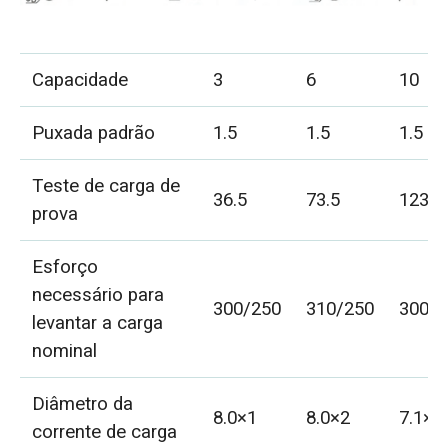
Capacidade
3
6
10
Puxada padrão
1.5
1.5
1.5
Teste de carga de
36.5
73.5
123
prova
Esforço
necessário para
300/250
310/250
300/2
levantar a carga
nominal
Diâmetro da
8.0×1
8.0×2
7.1×4
corrente de carga