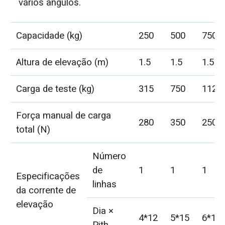
vários ângulos.
Capacidade (kg)
250
500
750
Altura de elevação (m)
1.5
1.5
1.5
Carga de teste (kg)
315
750
1125
Força manual de carga
280
350
250
total (N)
Número
de
1
1
1
Especificações
linhas
da corrente de
elevação
Dia ×
4*12
5*15
6*18
Pith