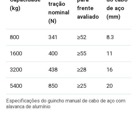
tração
(kg)
frente
de aço
nominal
avaliado
(mm)
(N)
800
341
≥52
8.3
1600
400
≥55
11
3200
438
≥28
16
5400
850
≥25
20
Especificações do guincho manual de cabo de aço com
alavanca de alumínio