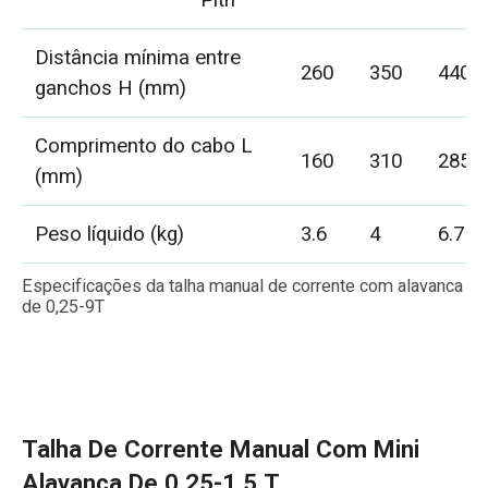
Distância mínima entre
260
350
440
ganchos H (mm)
Comprimento do cabo L
160
310
285
(mm)
Peso líquido (kg)
3.6
4
6.7
Especificações da talha manual de corrente com alavanca
de 0,25-9T
Talha De Corrente Manual Com Mini
Alavanca De 0,25-1,5 T