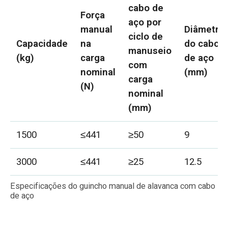
cabo de
Força
aço por
manual
Diâmetro
ciclo de
Capacidade
na
do cabo
manuseio
(kg)
carga
de aço
com
nominal
(mm)
carga
(N)
nominal
(mm)
1500
≤441
≥50
9
3000
≤441
≥25
12.5
Especificações do guincho manual de alavanca com cabo
de aço