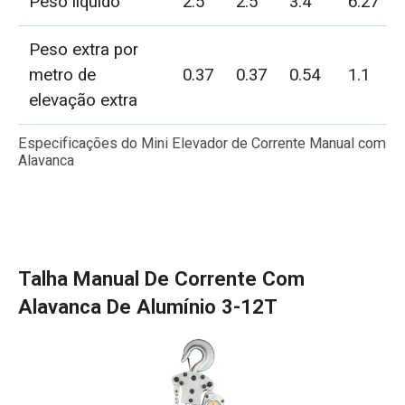
Peso líquido
2.5
2.5
3.4
6.27
Peso extra por
metro de
0.37
0.37
0.54
1.1
elevação extra
Especificações do Mini Elevador de Corrente Manual com
Alavanca
Talha Manual De Corrente Com
Alavanca De Alumínio 3-12T