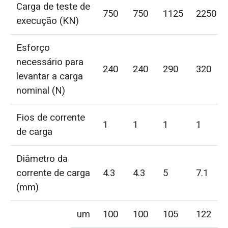
Carga de teste de
750
750
1125
2250
execução (KN)
Esforço
necessário para
240
240
290
320
levantar a carga
nominal (N)
Fios de corrente
1
1
1
1
de carga
Diâmetro da
corrente de carga
4.3
4.3
5
7.1
(mm)
um
100
100
105
122