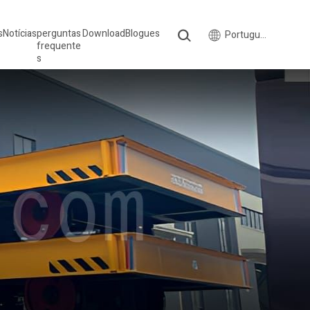
s
Notícias
perguntas
Download
Blogues
Português do Brasil
frequente
s