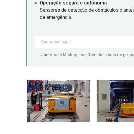
Operação segura e autônoma
Sensores de detecção de obstáculos dianteir
de emergência.
Junte-se à Mailing List, Obtenha a lista de pre