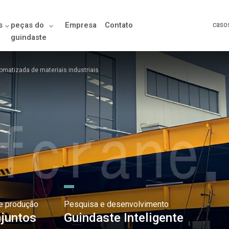
s
peças do
Empresa
Contato
caso
guindaste
matizada de materiais industriais
e produção
Pesquisa e desenvolvimento
juntos
Guindaste Inteligente