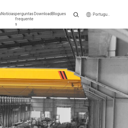
s
Notícias
perguntas
Download
Blogues
Português do Brasil
frequente
s