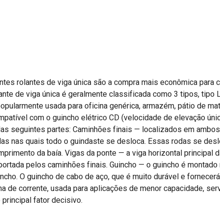
ntes rolantes de viga única são a compra mais econômica para 
ante de viga única é geralmente classificada como 3 tipos, tipo L
popularmente usada para oficina genérica, armazém, pátio de mat
mpatível com o guincho elétrico CD (velocidade de elevação ún
las seguintes partes: Caminhões finais — localizados em ambos
das nas quais todo o guindaste se desloca. Essas rodas se desl
primento da baía. Vigas da ponte — a viga horizontal principal d
portada pelos caminhões finais. Guincho — o guincho é montado n
ncho. O guincho de cabo de aço, que é muito durável e fornecerá 
lha de corrente, usada para aplicações de menor capacidade, ser
 principal fator decisivo.