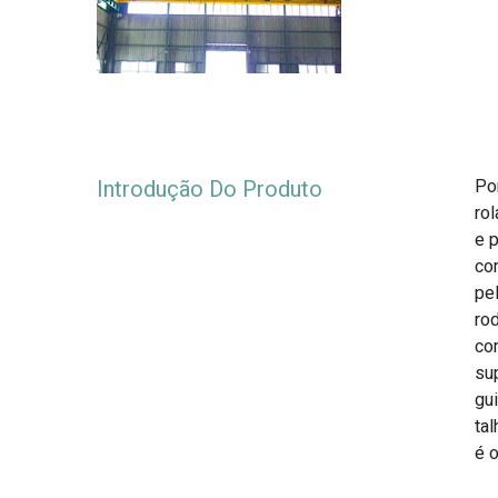
Introdução Do Produto
Po
rol
e 
co
pe
ro
com
su
gui
ta
é o