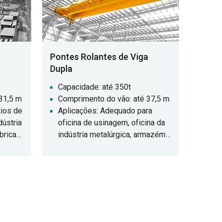
a
Pontes Rolantes de Viga
Dupla
Capacidade: até 350t
31,5 m
Comprimento do vão: até 37,5 m
ios de
Aplicações: Adequado para
dústria
oficina de usinagem, oficina da
bricas,
indústria metalúrgica, armazém,
vios,
pátio de estocagem, estação de
energia, oficina da indústria leve
muitos
e têxtil, oficina da indústria
ais
alimentícia.