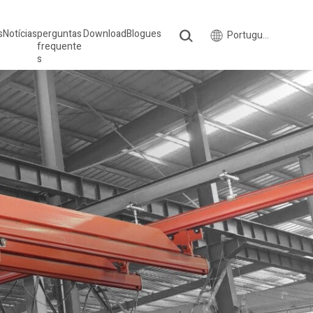
s
Notícias
perguntas
Download
Blogues
Português do Brasil
frequente
s