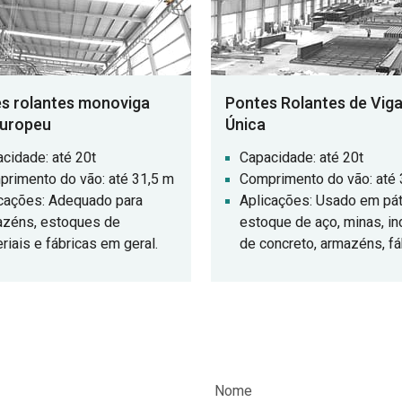
s rolantes monoviga
Pontes Rolantes de Vig
europeu
Única
cidade: até 20t
Capacidade: até 20t
rimento do vão: até 31,5 m
Comprimento do vão: até 
cações: Adequado para
Aplicações: Usado em pát
azéns, estoques de
estoque de aço, minas, in
riais e fábricas em geral.
de concreto, armazéns, fá
portos e construção de na
etc. ponte rolante uma
característica comum de 
locais de trabalho industri
que atendem a várias
aplicações de elevação.
Nome