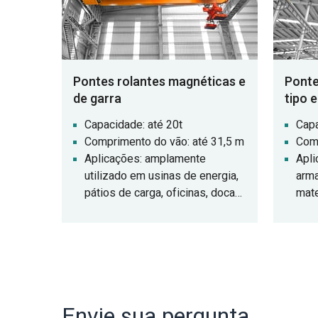
Pontes rolantes magnéticas e
Ponte
de garra
tipo 
Capacidade: até 20t
Capa
Comprimento do vão: até 31,5 m
Comp
Aplicações: amplamente
Apli
utilizado em usinas de energia,
arm
pátios de carga, oficinas, docas,
mate
etc. para carga e descarga de
materiais a granel.
Envie sua pergunta