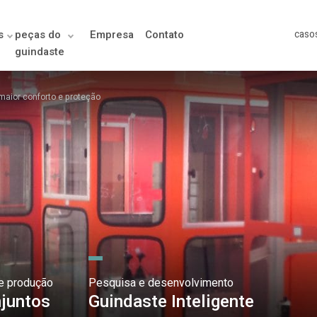
s
peças do
Empresa
Contato
caso
guindaste
maior conforto e proteção
e produção
Pesquisa e desenvolvimento
juntos
Guindaste Inteligente