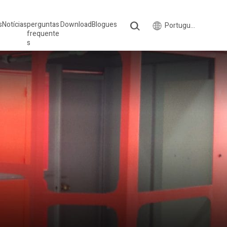
s
Notícias
perguntas
Download
Blogues
Português do Brasil
frequente
s