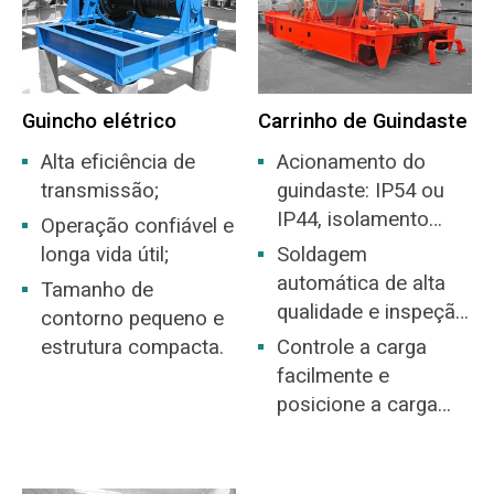
Guincho elétrico
Carrinho de Guindaste
Alta eficiência de
Acionamento do
transmissão;
guindaste: IP54 ou
IP44, isolamento
Operação confiável e
nível F
longa vida útil;
Soldagem
automática de alta
Tamanho de
qualidade e inspeção
contorno pequeno e
NDT
estrutura compacta.
Controle a carga
facilmente e
posicione a carga
exatamente