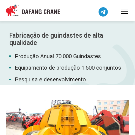
Bahasa Indonesia
Bahasa Melayu
Tiếng Việt
简体中文
Fabricação de guindastes de alta
বাংলা
qualidade
فارسی
Produção Anual 70.000 Guindastes
Pilipino
Equipamento de produção 1.500 conjuntos
اردو
Pesquisa e desenvolvimento
Українська
Čeština
Беларуская мова
Kiswahili
Dansk
Norsk