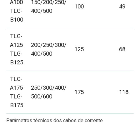
A100
150/200/250/
100
49
7
TLG-
400/500
B100
TLG-
A125
200/250/300/
125
68
1
TLG-
400/500
B125
TLG-
A175
250/300/400/
175
118
1
TLG-
500/600
B175
Parâmetros técnicos dos cabos de corrente