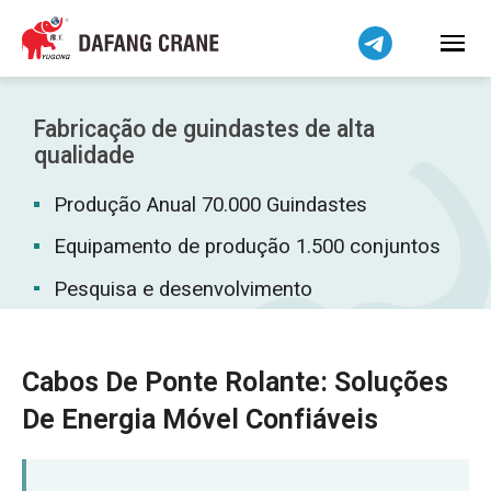
Bahasa Indonesia
Bahasa Melayu
Tiếng Việt
简体中文
Fabricação de guindastes de alta
বাংলা
qualidade
فارسی
Produção Anual 70.000 Guindastes
Pilipino
Equipamento de produção 1.500 conjuntos
اردو
Pesquisa e desenvolvimento
Українська
Čeština
Беларуская мова
Cabos De Ponte Rolante: Soluções
Kiswahili
De Energia Móvel Confiáveis
Dansk
Norsk