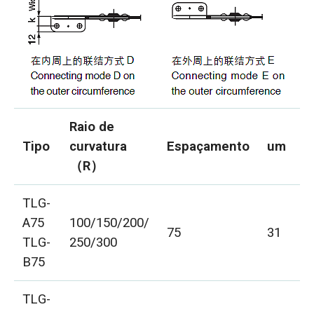
Raio de
Tipo
curvatura
Espaçamento
um
c
（R）
TLG-
A75
100/150/200/
75
31
5
TLG-
250/300
B75
TLG-