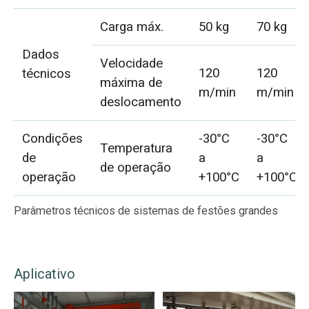
Carga máx.
50 kg
70 kg
Dados
Velocidade
120
120
técnicos
máxima de
m/min
m/min
deslocamento
Condições
-30°C
-30°C
Temperatura
de
a
a
de operação
operação
+100°C
+100°C
Parâmetros técnicos de sistemas de festões grandes
Aplicativo