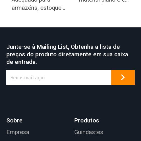
armazéns, estoques
adequado para
de materiais e
oficinas, armazéns e
fábricas em geral.
outros locais.
Junte-se à Mailing List, Obtenha a lista de
preços do produto diretamente em sua caixa
de entrada.
Sobre
Produtos
Empresa
Guindastes