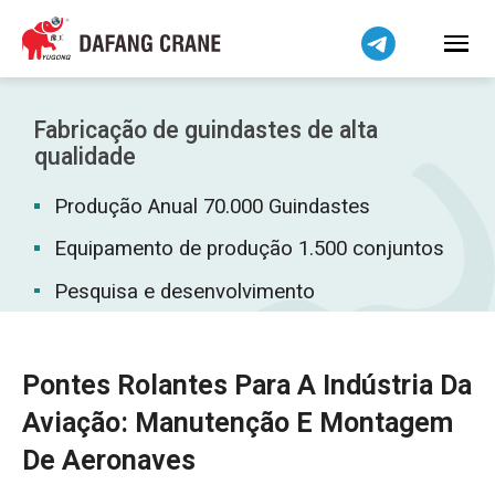
Bahasa Indonesia
Bahasa Melayu
Tiếng Việt
简体中文
Fabricação de guindastes de alta
বাংলা
qualidade
فارسی
Produção Anual 70.000 Guindastes
Pilipino
Equipamento de produção 1.500 conjuntos
اردو
Pesquisa e desenvolvimento
Українська
Čeština
Беларуская мова
Pontes Rolantes Para A Indústria Da
Kiswahili
Aviação: Manutenção E Montagem
Dansk
De Aeronaves
Norsk