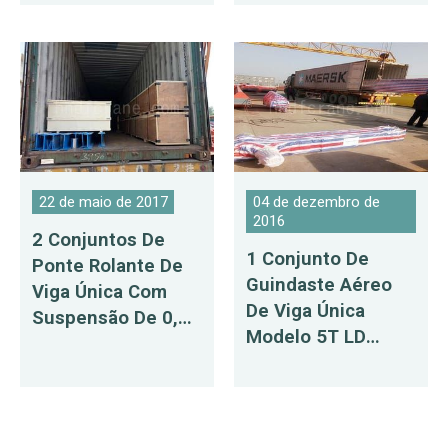
22 de maio de 2017
04 de dezembro de
2016
2 Conjuntos De
1 Conjunto De
Ponte Rolante De
Guindaste Aéreo
Viga Única Com
De Viga Única
Suspensão De 0,5
Modelo 5T LD
T Com Talha De
Entregue Para A
Corrente Elétrica
Rússia
Para A América