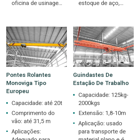
oficina de usinagem,
estoque de aço,
oficina da indústria
minas, indústria de
metalúrgica,
concreto, armazéns,
armazém, pátio de
fábricas, portos e
estocagem, estação
construção de
de energia, oficina da
navios, etc. ponte
indústria leve e têxtil,
rolante uma
oficina da indústria
característica
alimentícia.
comum de muitos
Pontes Rolantes
Guindastes De
locais de trabalho
Monoviga Tipo
Estação De Trabalho
industriais que
Europeu
atendem a várias
Capacidade: 125kg-
aplicações de
Capacidade: até 20t
2000kgs
elevação.
Comprimento do
Extensão: 1,8-10m
vão: até 31,5 m
Aplicação: usado
Aplicações:
para transporte de
Adequado para
material plano e é