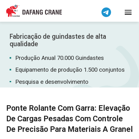
Bahasa Indonesia
Bahasa Melayu
Tiếng Việt
简体中文
Fabricação de guindastes de alta
বাংলা
qualidade
فارسی
Produção Anual 70.000 Guindastes
Pilipino
Equipamento de produção 1.500 conjuntos
اردو
Pesquisa e desenvolvimento
Українська
Čeština
Беларуская мова
Ponte Rolante Com Garra: Elevação
Kiswahili
De Cargas Pesadas Com Controle
Dansk
De Precisão Para Materiais A Granel
Norsk