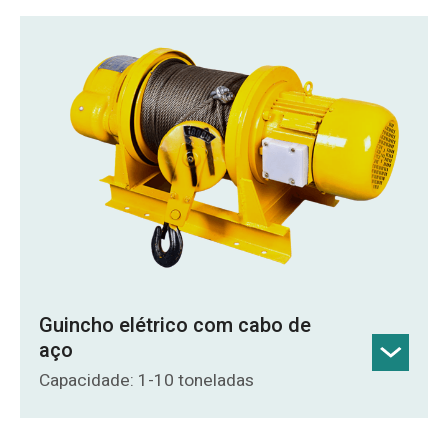
de armazenamento de corda, o que
permite reduzir significativamente a
largura total.
Segurança e distribuição de carga: Vários
cabos de aço compartilham a carga,
tornando o risco de falha de um único
cabo extremamente baixo.
Detalhes do produto
Guincho elétrico com cabo de
aço
Capacidade: 1-10 toneladas
Estrutura: Design geral compacto e