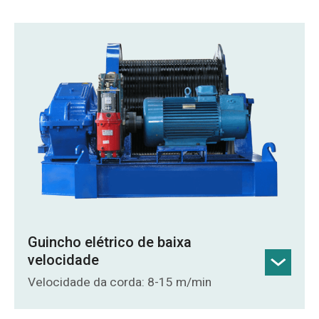
alta integração de sistemas e baixo peso
próprio.
Controle e desempenho: Controle VFD
com posicionamento de alta precisão,
sistema eletrônico anti-oscilação,
autodiagnóstico e IHM para operação
estável.
Detalhes do produto
Guincho elétrico de baixa
velocidade
Velocidade da corda: 8-15 m/min
Força de tração: Alta capacidade de