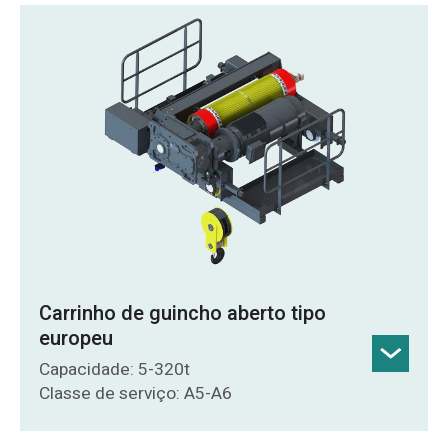
equipamentos de elevação similares.
Material da estrutura do carrinho:
Estrutura de aço soldada em aço Q235B,
oferecendo alta resistência e boa
tenacidade.
Motor: Laminado com aço silício de grau
470; enrolamentos de cobre com
resistência térmica de até 180°C.
Tambor: Formado por laminação e
soldagem de chapas de aço de alta
Carrinho de guincho aberto tipo
resistência; dureza superficial de até 60
europeu
HRC.
Capacidade: 5-320t
Classe de serviço: A5-A6
Detalhes do produto
Conceito de design: Design modular com