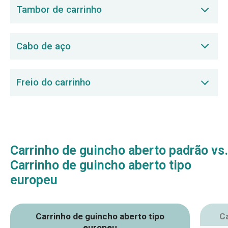
Tambor de carrinho
enrolamentos de cobre com
classificação para 180 °C, rotor
Fabricado com chapa de aço de
balanceado com precisão para
Cabo de aço
alta resistência laminada e
operação suave e silenciosa.
soldada, com resistência e
Construção multifilamentar de
rigidez comprovadas, e dureza
Freio do carrinho
alta resistência com opções de
superficial de até 60 HRC. As
núcleo de fibra ou aço;
soldas são inspecionadas por
Pontos de articulação
resistência à tração de até 1770
ultrassom e ensaio por
equipados com rolamentos
N/mm².
partículas magnéticas.
lubrificados para alta eficiência
e longa vida útil, sem
Carrinho de guincho aberto padrão vs.
necessidade de manutenção
Carrinho de guincho aberto tipo
durante o funcionamento.
europeu
Carrinho de guincho aberto tipo
C
europeu