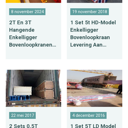
8 november 2024
19 november 2018
2T En 3T
1 Set 5t HD-Model
Hangende
Enkelligger
Enkelligger
Bovenloopkraan
Bovenloopkranen
Levering Aan
Geëxporteerd Naar
Bolivia
Oezbekistan
22 mei 2017
4 december 2016
2 Sets 0.5T
1 Set 5T LD Model