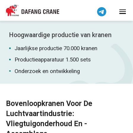
Bahasa Indonesia
Bahasa Melayu
Tiếng Việt
简体中文
Hoogwaardige productie van kranen
বাংলা
Jaarlijkse productie 70.000 kranen
فارسی
Pilipino
Productieapparatuur 1.500 sets
اردو
Onderzoek en ontwikkeling
Українська
Čeština
Беларуская мова
Bovenloopkranen Voor De
Kiswahili
Luchtvaartindustrie:
Dansk
Vliegtuigonderhoud En -
Norsk