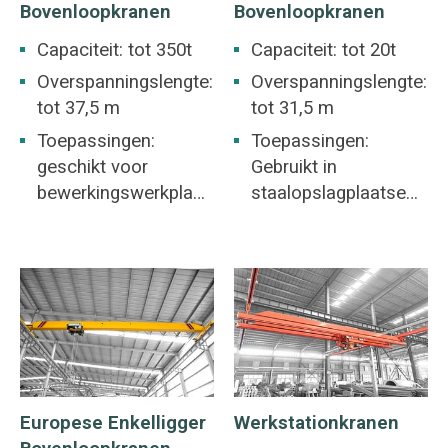
Bovenloopkranen
Bovenloopkranen
Capaciteit: tot 350t
Capaciteit: tot 20t
Overspanningslengte:
Overspanningslengte:
tot 37,5 m
tot 31,5 m
Toepassingen:
Toepassingen:
geschikt voor
Gebruikt in
bewerkingswerkplaat
staalopslagplaatsen,
s, werkplaats in de
mijnen, de
metallurgie-industrie,
betonindustrie,
magazijn,
magazijnen,
opslagplaats,
fabrieken, haven- en
krachtcentrale,
scheepsbouw, enz.
werkplaats voor
Bovenloopkranen
lichte en
een
textielindustrie,
gemeenschappelijk
Europese Enkelligger
Werkstationkranen
werkplaats voor de
kenmerk van veel