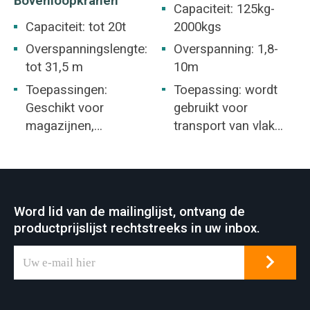
Bovenloopkranen
voedingsindustrie.
industriële
Capaciteit: 125kg-
werkplaatsen voor
Capaciteit: tot 20t
2000kgs
verschillende
Overspanningslengte:
Overspanning: 1,8-
hijstoepassingen.
tot 31,5 m
10m
Toepassingen:
Toepassing: wordt
Geschikt voor
gebruikt voor
magazijnen,
transport van vlak
materiaalvoorraden
materiaal en is
en algemeen
geschikt voor
fabrieksterrein.
werkplaatsen,
magazijnen en
Word lid van de mailinglijst, ontvang de
andere plaatsen.
productprijslijst rechtstreeks in uw inbox.