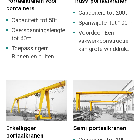
Portaalkranen voor
Truss-portaalkranen
containers
Capaciteit: tot 200t
Capaciteit: tot 50t
Spanwijdte: tot 100m
Overspanningslengte:
Voordeel: Een
tot 60m
vakwerkconstructie
Toepassingen:
kan grote winddruk
Binnen en buiten
weerstaan, de beste
keuze voor een open
erf.
Enkelligger
Semi-portaalkranen
portaalkranen
Capaciteit: tot 10t