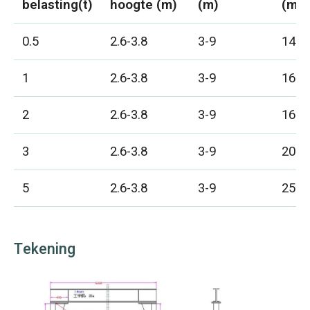
belasting(t)
hoogte (m)
(m)
(mm
0.5
2.6-3.8
3-9
140
1
2.6-3.8
3-9
160
2
2.6-3.8
3-9
160
3
2.6-3.8
3-9
200
5
2.6-3.8
3-9
250
Tekening