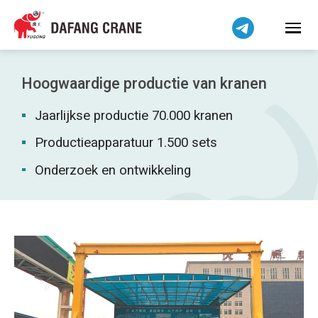
Bahasa Indonesia
Bahasa Melayu
Tiếng Việt
简体中文
Hoogwaardige productie van kranen
বাংলা
Jaarlijkse productie 70.000 kranen
فارسی
Pilipino
Productieapparatuur 1.500 sets
اردو
Onderzoek en ontwikkeling
Українська
Čeština
Беларуская мова
Kiswahili
Dansk
Norsk