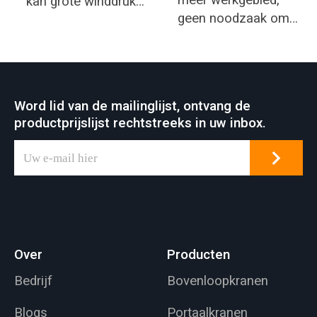
kan grote winddruk
geen noodzaak om
weerstaan, de beste
een magazijn te
keuze voor een open
bouwen.
erf.
Word lid van de mailinglijst, ontvang de
productprijslijst rechtstreeks in uw inbox.
Over
Producten
Bedrijf
Bovenloopkranen
Blogs
Portaalkranen