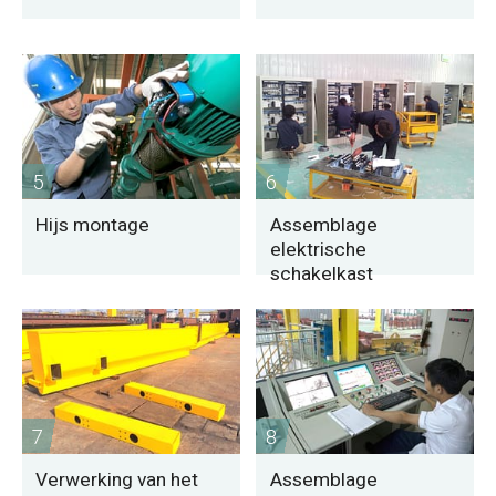
5
6
Hijs montage
Assemblage
elektrische
schakelkast
7
8
Verwerking van het
Assemblage