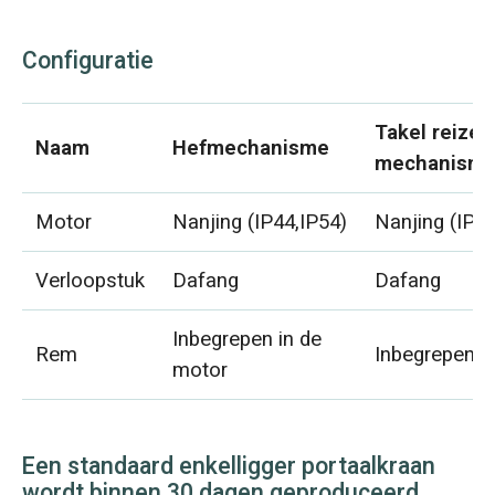
Configuratie
Takel reize
Naam
Hefmechanisme
mechanism
Motor
Nanjing (IP44,IP54)
Nanjing (IP44
Verloopstuk
Dafang
Dafang
Inbegrepen in de
Rem
Inbegrepen i
motor
Een standaard enkelligger portaalkraan
wordt binnen 30 dagen geproduceerd.