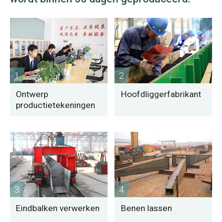
1
2
Ontwerp
Hoofdliggerfabrikant
productietekeningen
3
4
Eindbalken verwerken
Benen lassen