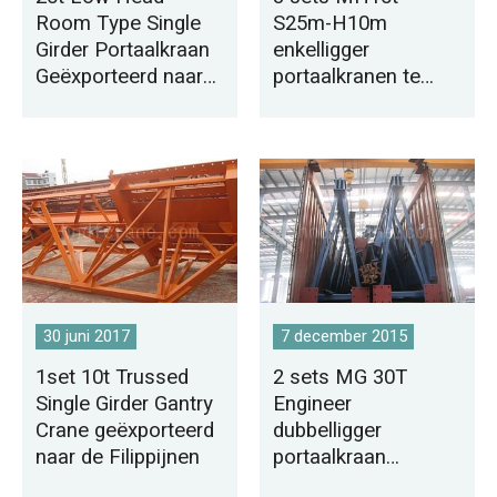
Room Type Single
S25m-H10m
Girder Portaalkraan
enkelligger
Geëxporteerd naar
portaalkranen te
Tunesië
koop in Saoedi-
Arabië
30 juni 2017
7 december 2015
1set 10t Trussed
2 sets MG 30T
Single Girder Gantry
Engineer
Crane geëxporteerd
dubbelligger
naar de Filippijnen
portaalkraan
geleverd aan