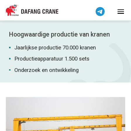
Bahasa Indonesia
Bahasa Melayu
Tiếng Việt
简体中文
Hoogwaardige productie van kranen
বাংলা
Jaarlijkse productie 70.000 kranen
فارسی
Pilipino
Productieapparatuur 1.500 sets
اردو
Onderzoek en ontwikkeling
Українська
Čeština
Беларуская мова
Kiswahili
Dansk
Norsk