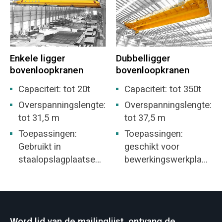
bulkmaterialen.
Enkele ligger
Dubbelligger
bovenloopkranen
bovenloopkranen
Capaciteit: tot 20t
Capaciteit: tot 350t
Overspanningslengte:
Overspanningslengte:
tot 31,5 m
tot 37,5 m
Toepassingen:
Toepassingen:
Gebruikt in
geschikt voor
staalopslagplaatsen,
bewerkingswerkplaat
mijnen, de
s, werkplaats in de
betonindustrie,
metallurgie-industrie,
magazijnen,
magazijn,
fabrieken, haven- en
opslagplaats,
Word lid van de mailinglijst, ontvang de