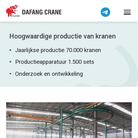
Bahasa Indonesia
Bahasa Melayu
Tiếng Việt
简体中文
Hoogwaardige productie van kranen
বাংলা
Jaarlijkse productie 70.000 kranen
فارسی
Pilipino
Productieapparatuur 1.500 sets
اردو
Onderzoek en ontwikkeling
Українська
Čeština
Беларуская мова
Kiswahili
Dansk
Norsk