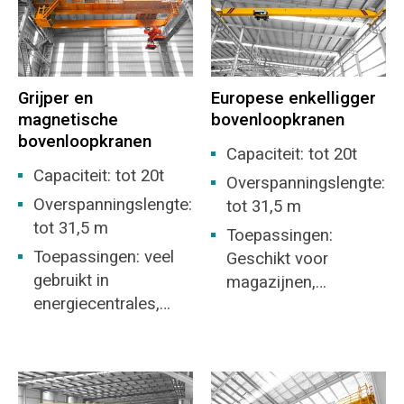
Grijper en
Europese enkelligger
magnetische
bovenloopkranen
bovenloopkranen
Capaciteit: tot 20t
Capaciteit: tot 20t
Overspanningslengte:
Overspanningslengte:
tot 31,5 m
tot 31,5 m
Toepassingen:
Toepassingen: veel
Geschikt voor
gebruikt in
magazijnen,
energiecentrales,
materiaalvoorraden
vrachtterreinen,
en algemeen
werkplaatsen,
fabrieksterrein.
dokken, etc. voor het
laden en lossen van