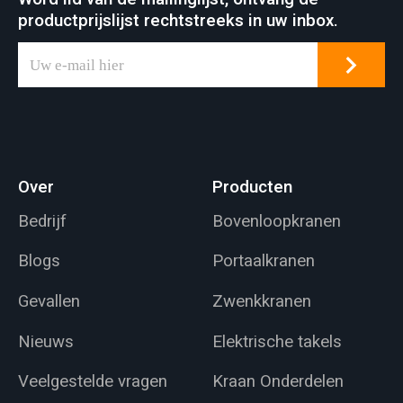
scheepsbouw, enz.
krachtcentrale,
productprijslijst rechtstreeks in uw inbox.
Bovenloopkranen
werkplaats voor
een
lichte en
gemeenschappelijk
textielindustrie,
kenmerk van veel
werkplaats voor de
industriële
voedingsindustrie.
werkplaatsen voor
verschillende
Over
Producten
hijstoepassingen.
Bedrijf
Bovenloopkranen
Blogs
Portaalkranen
Gevallen
Zwenkkranen
Nieuws
Elektrische takels
Veelgestelde vragen
Kraan Onderdelen