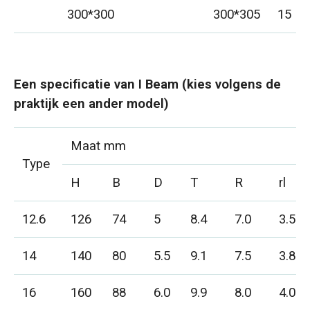
300*300
300*305
15
Een specificatie van I Beam (kies volgens de
praktijk een ander model)
Maat mm
Type
H
B
D
T
R
rl
12.6
126
74
5
8.4
7.0
3.5
14
140
80
5.5
9.1
7.5
3.8
16
160
88
6.0
9.9
8.0
4.0