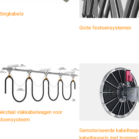
ttingkabels
Grote festoensystemen
ekstaal vlakkabelwagen voor
stoensysteem
Gemotoriseerde kabelhaspe
kabelhaspels met trommel,