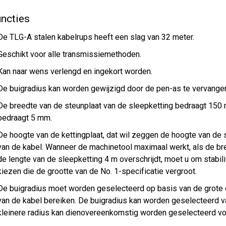
ncties
De TLG-A stalen kabelrups heeft een slag van 32 meter.
Geschikt voor alle transmissiemethoden.
Kan naar wens verlengd en ingekort worden.
De buigradius kan worden gewijzigd door de pen-as te vervange
De breedte van de steunplaat van de sleepketting bedraagt 150
bedraagt 5 mm.
De hoogte van de kettingplaat, dat wil zeggen de hoogte van de 
van de kabel. Wanneer de machinetool maximaal werkt, als de br
de lengte van de sleepketting 4 m overschrijdt, moet u om stabi
kiezen die de grootte van de No. 1-specificatie vergroot.
De buigradius moet worden geselecteerd op basis van de grote 
van de kabel bereiken. De buigradius kan worden geselecteerd 
kleinere radius kan dienovereenkomstig worden geselecteerd voo