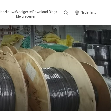
len
Nieuws
Veelgeste
Download
Blogs
Nederlands
lde vragen
en