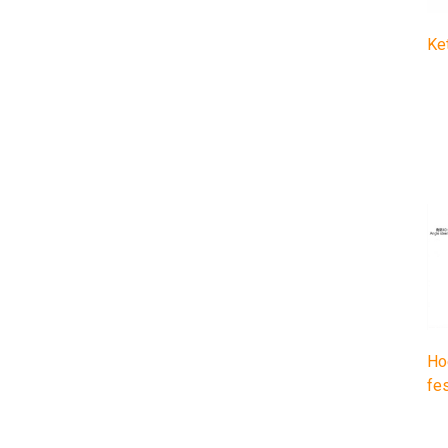
Ke
Ho
fe