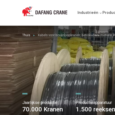
Industrieën
Produ
Thuis
Kabels voor bovenloopkranen: betrouwbare mobiele 
►
Jaarlijkse productie
Productieapparatuur
70.000 Kranen
1.500 reekse