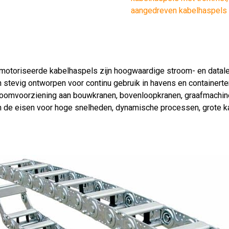
aangedreven kabelhaspels
motoriseerde kabelhaspels zijn hoogwaardige stroom- en datal
jn stevig ontworpen voor continu gebruik in havens en container
roomvoorziening aan bouwkranen, bovenloopkranen, graafmachin
n de eisen voor hoge snelheden, dynamische processen, grote k