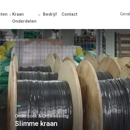
cten
Kraan
Bedrijf
Contact
Geval
Onderdelen
stroomoplossingen
Onderzoek & Ontwikkeling
n
Slimme kraan