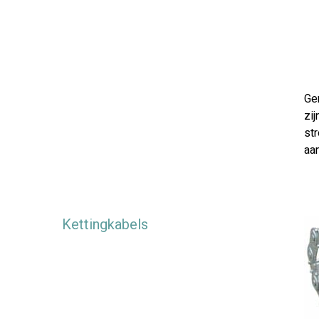
Ge
zi
st
aa
Kettingkabels