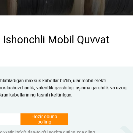
i: Ishonchli Mobil Quvvat
shlatiladigan maxsus kabellar bo'lib, ular mobil elektr
moslashuvchanlik, valentlik qarshiligi, aşınma qarshilik va uzoq
ran kabellarining tasnifi keltirilgan.
Hozir obuna
bo'ling
o'yxatini to'g'ridan-to'g'ri pochta qutingizga oling.