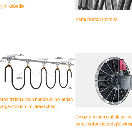
jirli kabellar
Katta feston tizimlari
ton tizimi uchun burchakli po'latdan
salgan tekis simi aravachasi
Dvigatelli simi g'altaklari, b
simi, motorli kabel g'altaklar