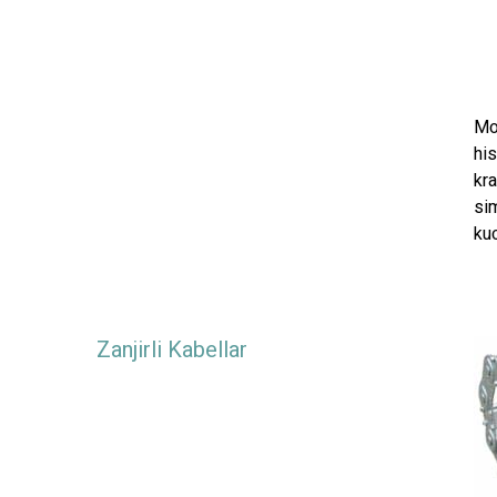
Mot
his
kra
sim
kuc
Zanjirli Kabellar