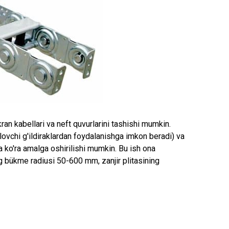
 kran kabellari va neft quvurlarini tashishi mumkin.
atlovchi g'ildiraklardan foydalanishga imkon beradi) va
ga ko'ra amalga oshirilishi mumkin. Bu ish ona
g bükme radiusi 50-600 mm, zanjir plitasining