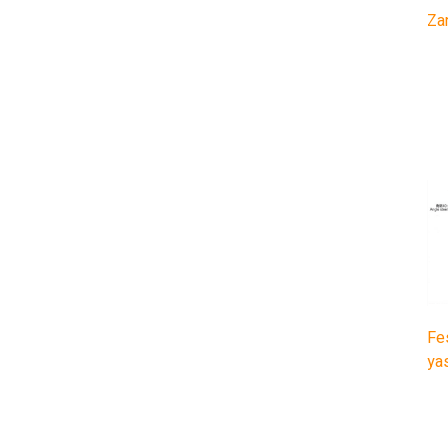
Zan
Fes
ya