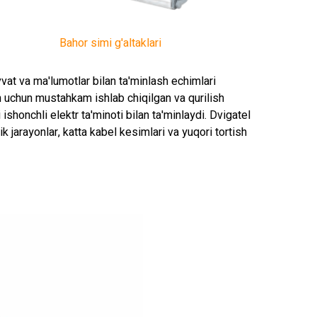
Bahor simi g'altaklari
vvat va ma'lumotlar bilan ta'minlash echimlari
sh uchun mustahkam ishlab chiqilgan va qurilish
i ishonchli elektr ta'minoti bilan ta'minlaydi. Dvigatel
ik jarayonlar, katta kabel kesimlari va yuqori tortish