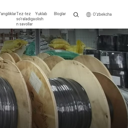
angiliklar
Tez-tez
Yuklab
Bloglar
O‘zbekcha
so'raladiga
olish
n savollar