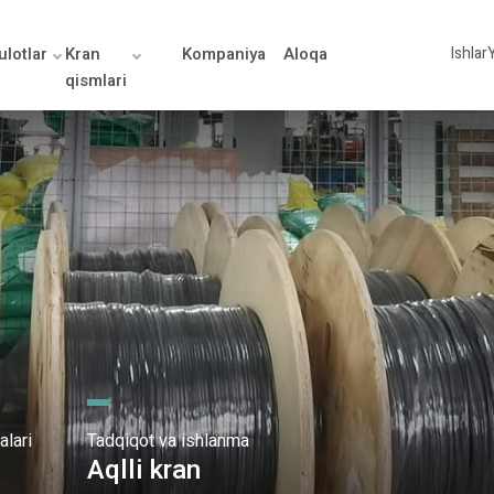
lotlar
Kran
Kompaniya
Aloqa
Ishlar
Y
qismlari
alari
Tadqiqot va ishlanma
Aqlli kran