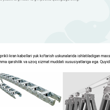
prikli kran kabellari yuk ko'tarish uskunalarida ishlatiladigan maxsu
nma qarshilik va uzoq xizmat muddati xususiyatlariga ega. Quyida ko