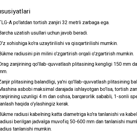
susiyatlari
TLG-A po'latdan tortish zanjiri 32 metrli zarbaga ega.
Barcha uzatish usullari uchun javob beradi.
O'z xohishiga ko'ra uzaytirilishi va qisqartirilishi mumkin.
Bükme radiusini pin milini o'zgartirish orqali o'zgartirish mumkin.
Drag zanjirining qo'llab-quvvatlash plitasining kengligi 150 mm d
mm.
Zanjir plitasining balandligi, ya'ni qo'llab-quvvatlash plitasining b
Mashina asbobi maksimal darajada ishlayotgan bo'lsa, tortish zan
zanjirining uzunligi 4 m dan oshsa, barqarorlik sababli, 1-sonli spe
tanlash haqida o'ylashingiz kerak.
Bükme radiusi kabelning katta diametriga ko'ra tanlanishi va kab
radiusi berilgan jadvalga muvofiq 50-600 mm dan tanlanishi mumk
radius tanlanishi mumkin.