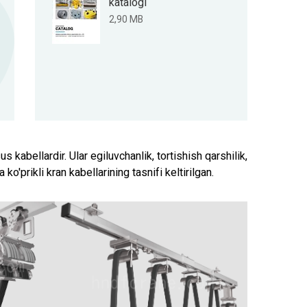
katalogi
2,90 MB
s kabellardir. Ular egiluvchanlik, tortishish qarshilik,
'prikli kran kabellarining tasnifi keltirilgan.