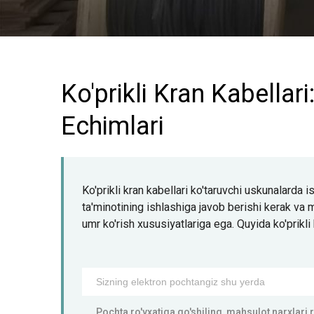
Ko'prikli Kran Kabellar
Echimlari
Ko'prikli kran kabellari ko'taruvchi uskunalarda i
ta'minotining ishlashiga javob berishi kerak va 
umr ko'rish xususiyatlariga ega. Quyida ko'prikli k
Pochta ro'yxatiga qo'shiling, mahsulot narxlari r