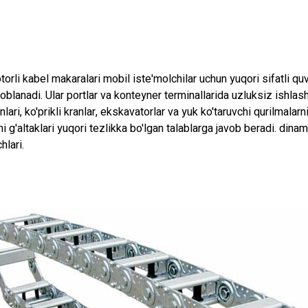
orli kabel makaralari mobil iste'molchilar uchun yuqori sifatli qu
oblanadi. Ular portlar va konteyner terminallarida uzluksiz ishla
nlari, ko'prikli kranlar, ekskavatorlar va yuk ko'taruvchi qurilmalarn
i g'altaklari yuqori tezlikka bo'lgan talablarga javob beradi. dinam
hlari.