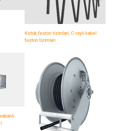
Kichik feston tizimlari, C-rayli kabel
feston tizimlari
arabanli
i