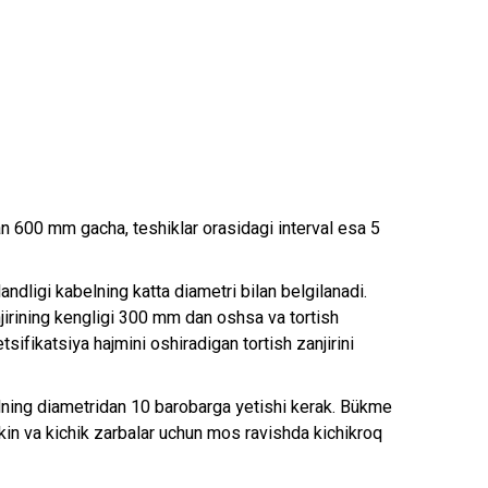
an 600 mm gacha, teshiklar orasidagi interval esa 5
alandligi kabelning katta diametri bilan belgilanadi.
jirining kengligi 300 mm dan oshsa va tortish
tsifikatsiya hajmini oshiradigan tortish zanjirini
elning diametridan 10 barobarga yetishi kerak. Bükme
in va kichik zarbalar uchun mos ravishda kichikroq