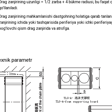
Drag zanjirining uzunligi = 1/2 zarba + 4 bükme radiusi, bu faqat 
qo'llaniladi.
Drag zanjirining mahkamlanishi dastgohning holatiga qarab tanlani
zanjirining ichida yoki tashqarisida periferiya yoki ichki periferiy
bog'lovchi qism drag zanjirida va atrofga.
xnik parametr