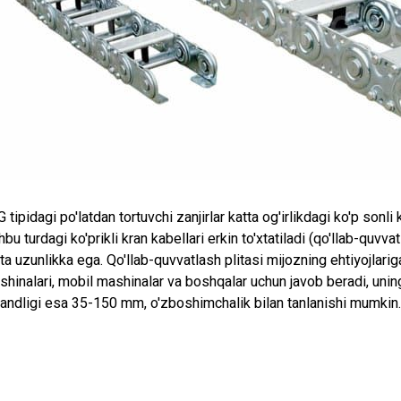
 tipidagi po'latdan tortuvchi zanjirlar katta og'irlikdagi ko'p sonli
bu turdagi ko'prikli kran kabellari erkin to'xtatiladi (qo'llab-quvv
ta uzunlikka ega. Qo'llab-quvvatlash plitasi mijozning ehtiyojlari
hinalari, mobil mashinalar va boshqalar uchun javob beradi, unin
landligi esa 35-150 mm, o'zboshimchalik bilan tanlanishi mumkin.