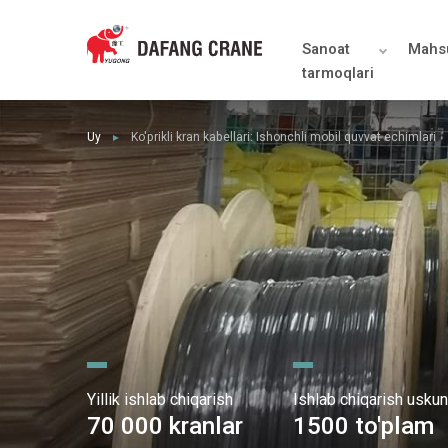
Sanoat
Mahsu
tarmoqlari
Uy
Ko'prikli kran kabellari: Ishonchli mobil quvvat echimlari
►
Yillik ishlab chiqarish
Ishlab chiqarish uskun
70 000 kranlar
1500 to'plam