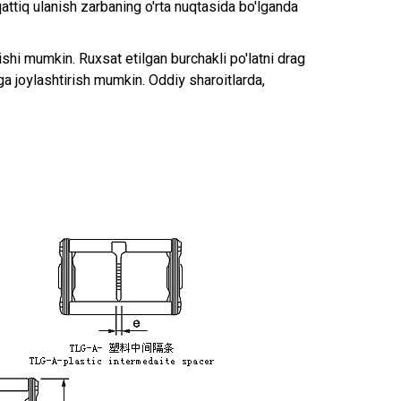
qattiq ulanish zarbaning o'rta nuqtasida bo'lganda
shi mumkin. Ruxsat etilgan burchakli po'latni drag
aga joylashtirish mumkin. Oddiy sharoitlarda,