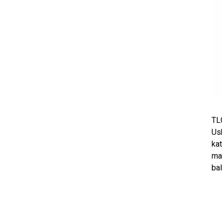
TLG
Ush
kat
mas
ba