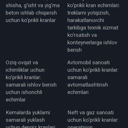
shisha, g'isht va yig'ma
ko'prikli kran echimlari:
beton ishlab chiqarish
treklarni yotqizish,
uchun ko'prikli kranlar
harakatlanuvchi
tarkibga texnik xizmat
ko'rsatish va
konteynerlarga ishlov
berish
Oziq-ovqat va
Avtomobil sanoati
ichimliklar uchun
uchun ko'prikli kranlar:
ko'prikli kranlar:
samarali
samarali ishlov berish
avtomatlashtirish
uchun ishonchli
echimlari
echimlar
Kemalarda yuklarni
Neft va gaz sanoati
samarali yuklash
uchun ko'prikli kranlar:
uchun dengiz kranlari
operatsion