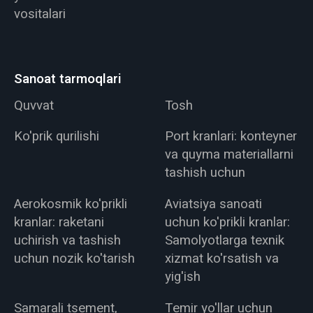
vositalari
Sanoat tarmoqlari
Quvvat
Tosh
Ko'prik qurilishi
Port kranlari: konteyner
va quyma materiallarni
tashish uchun
Aerokosmik ko'prikli
Aviatsiya sanoati
kranlar: raketani
uchun ko'prikli kranlar:
uchirish va tashish
Samolyotlarga texnik
uchun nozik ko'tarish
xizmat ko'rsatish va
yig'ish
Samarali tsement,
Temir yo'llar uchun