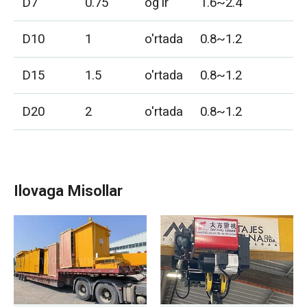
D7
0.75
og'ir
1.6~2.4
1
D10
1
o'rtada
0.8~1.2
1
D15
1.5
o'rtada
0.8~1.2
1
D20
2
o'rtada
0.8~1.2
2
Ilovaga Misollar