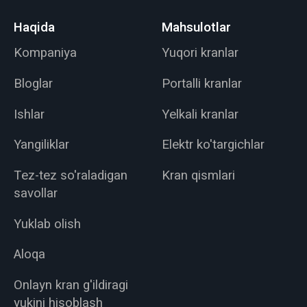
Haqida
Mahsulotlar
Kompaniya
Yuqori kranlar
Bloglar
Portalli kranlar
Ishlar
Yelkali kranlar
Yangiliklar
Elektr ko'targichlar
Tez-tez so'raladigan
Kran qismlari
savollar
Yuklab olish
Aloqa
Onlayn kran g'ildiragi
yukini hisoblash