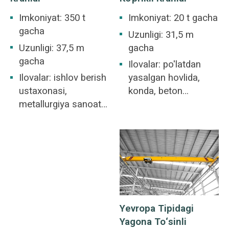
Imkoniyat: 350 t
Imkoniyat: 20 t gacha
gacha
Uzunligi: 31,5 m
Uzunligi: 37,5 m
gacha
gacha
Ilovalar: po'latdan
Ilovalar: ishlov berish
yasalgan hovlida,
ustaxonasi,
konda, beton
metallurgiya sanoati
sanoatida, omborda,
ustaxonasi,
zavodda, port va
omborxona,
kema qurilishida va
omborxona, elektr
hokazolarda
stantsiyasi, engil va
qo'llaniladi. Ko'prikli
to'qimachilik sanoati
kran turli xil yuk
ustaxonasi, oziq-
ko'tarish ilovalariga
ovqat sanoati
xizmat qiluvchi
Yevropa Tipidagi
ustaxonasi uchun
ko'plab sanoat ish
Yagona To‘sinli
javob beradi.
joylarining umumiy