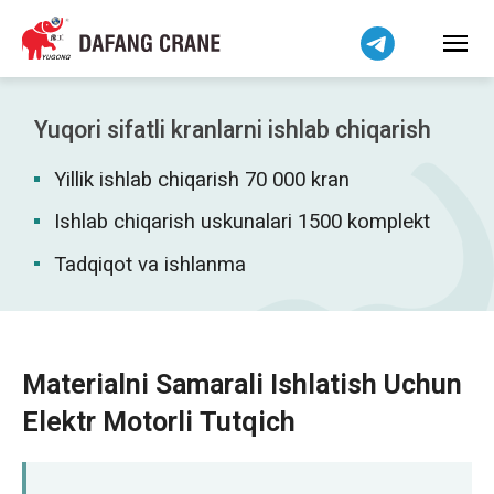
हिन्दी
Bahasa Indonesia
Bahasa Melayu
Tiếng Việt
Yuqori sifatli kranlarni ishlab chiqarish
简体中文
Yillik ishlab chiqarish 70 000 kran
বাংলা
فارسی
Ishlab chiqarish uskunalari 1500 komplekt
Pilipino
Tadqiqot va ishlanma
اردو
Українська
Čeština
Materialni Samarali Ishlatish Uchun
Беларуская мова
Elektr Motorli Tutqich
Kiswahili
Dansk