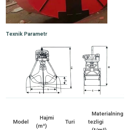
Texnik Parametr
Materialning
Hajmi
Model
Turi
tezligi
(m³)
(t/m³)