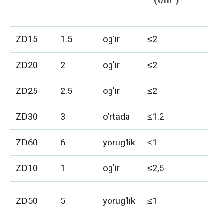
ZD15
1.5
og'ir
≤2
ZD20
2
og'ir
≤2
ZD25
2.5
og'ir
≤2
ZD30
3
o'rtada
≤1.2
ZD60
6
yorug'lik
≤1
ZD10
1
og'ir
≤2,5
ZD50
5
yorug'lik
≤1