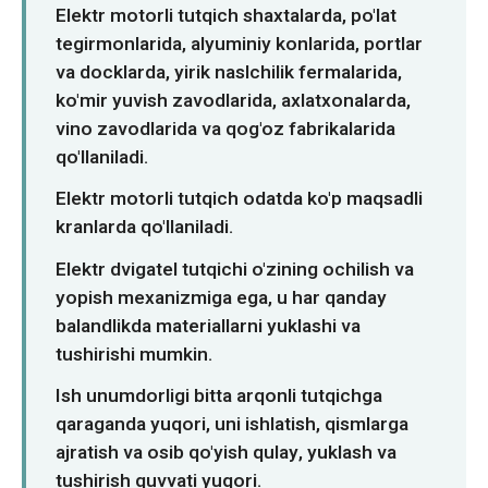
Norsk
Elektr motorli tutqich shaxtalarda, po'lat
tegirmonlarida, alyuminiy konlarida, portlar
va docklarda, yirik naslchilik fermalarida,
ko'mir yuvish zavodlarida, axlatxonalarda,
vino zavodlarida va qog'oz fabrikalarida
qo'llaniladi.
Elektr motorli tutqich odatda ko'p maqsadli
kranlarda qo'llaniladi.
Elektr dvigatel tutqichi o'zining ochilish va
yopish mexanizmiga ega, u har qanday
balandlikda materiallarni yuklashi va
tushirishi mumkin.
Ish unumdorligi bitta arqonli tutqichga
qaraganda yuqori, uni ishlatish, qismlarga
ajratish va osib qo'yish qulay, yuklash va
tushirish quvvati yuqori.