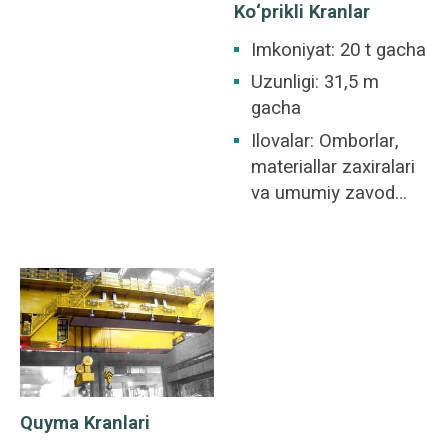
Ko‘prikli Kranlar
xususiyati.
Imkoniyat: 20 t gacha
Uzunligi: 31,5 m
gacha
Ilovalar: Omborlar,
materiallar zaxiralari
va umumiy zavod
maydoni uchun javob
beradi.
Quyma Kranlari