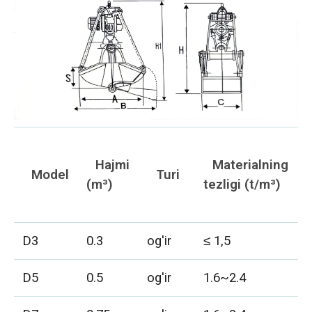
Hajmi
Materialning
Model
Turi
(m³)
tezligi (t/m³)
o
D3
0.3
og'ir
≤ 1,5
0
D5
0.5
og'ir
1.6~2.4
1