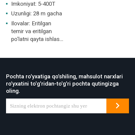
Imkoniyat: 5-400T
Uzunligi: 28 m gacha
Ilovalar: Eritilgan
temir va eritilgan
po'latni qayta ishlash
va uzatish uchun
javob beradi
Pochta ro'yxatiga qo'shiling, mahsulot narxlari
ro'yxatini to'g'ridan-to'g'ri pochta qutingizga
oling.