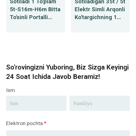
Sotiladi 1 To'plam
Sotiladigan 35t / 5t
5t-S16m-H6m Bitta
Elektr Simli Arqonli
To'sinli Portalli
Ko'targichning 1
Kran
To'plami
So'rovingizni Yuboring, Biz Sizga Keyingi
24 Soat Ichida Javob Beramiz!
Ism
Elektron pochta
*