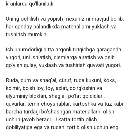
kranlarda qo'llaniladi.
Uning ochilish va yopish mexanizmi mavjud bo'lib,
har qanday balandlikda materiallarni yuklash va
tushirish mumkin.
Ish unumdorligi bitta arqonli tutqichga qaraganda
yuqori, uni ishlatish, qismlarga ajratish va osib
qo'yish qulay, yuklash va tushirish quvvati yuqori.
Ruda, qum va shag'al, cüruf, ruda kukuni, koks,
ko'mir, bo'sh loy, loy, axlat, qo'rg'oshin va
alyuminiy bloklari, shag'al, po'lat qoldiqlari,
quvurlar, temir choyshablar, kartoshka va tuz kabi
barcha turdagi bo'shashgan materiallarni olish
uchun javob beradi. U katta tortib olish
qobiliyatiga ega va rudani tortib olish uchun eng