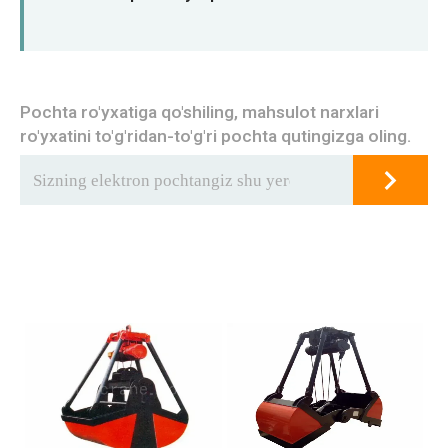
Pochta ro'yxatiga qo'shiling, mahsulot narxlari
ro'yxatini to'g'ridan-to'g'ri pochta qutingizga oling.