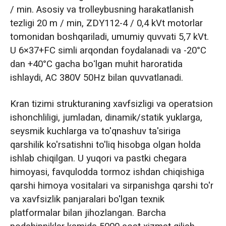
/ min. Asosiy va trolleybusning harakatlanish
tezligi 20 m / min, ZDY112-4 / 0,4 kVt motorlar
tomonidan boshqariladi, umumiy quvvati 5,7 kVt.
U 6×37+FC simli arqondan foydalanadi va -20°C
dan +40°C gacha boʻlgan muhit haroratida
ishlaydi, AC 380V 50Hz bilan quvvatlanadi.
Kran tizimi strukturaning xavfsizligi va operatsion
ishonchliligi, jumladan, dinamik/statik yuklarga,
seysmik kuchlarga va to'qnashuv ta'siriga
qarshilik ko'rsatishni to'liq hisobga olgan holda
ishlab chiqilgan. U yuqori va pastki chegara
himoyasi, favqulodda tormoz ishdan chiqishiga
qarshi himoya vositalari va sirpanishga qarshi to'r
va xavfsizlik panjaralari bo'lgan texnik
platformalar bilan jihozlangan. Barcha