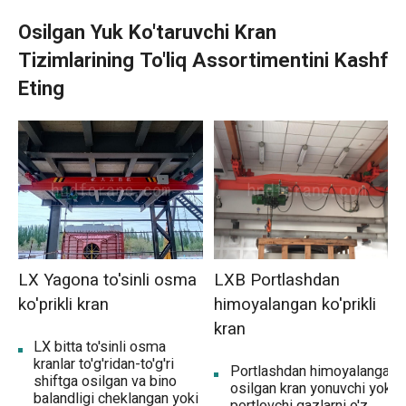
Osilgan Yuk Ko'taruvchi Kran
Tizimlarining To'liq Assortimentini Kashf
Eting
LX Yagona to'sinli osma
LXB Portlashdan
ko'prikli kran
himoyalangan ko'prikli
kran
LX bitta to'sinli osma
kranlar to'g'ridan-to'g'ri
Portlashdan himoyalangan
shiftga osilgan va bino
osilgan kran yonuvchi yoki
balandligi cheklangan yoki