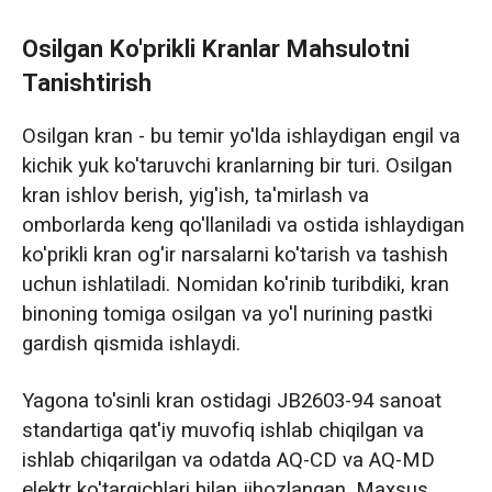
Osilgan Ko'prikli Kranlar Mahsulotni
Tanishtirish
Osilgan kran - bu temir yo'lda ishlaydigan engil va
kichik yuk ko'taruvchi kranlarning bir turi. Osilgan
kran ishlov berish, yig'ish, ta'mirlash va
omborlarda keng qo'llaniladi va ostida ishlaydigan
ko'prikli kran og'ir narsalarni ko'tarish va tashish
uchun ishlatiladi. Nomidan ko'rinib turibdiki, kran
binoning tomiga osilgan va yo'l nurining pastki
gardish qismida ishlaydi.
Yagona to'sinli kran ostidagi JB2603-94 sanoat
standartiga qat'iy muvofiq ishlab chiqilgan va
ishlab chiqarilgan va odatda AQ-CD va AQ-MD
elektr ko'targichlari bilan jihozlangan. Maxsus