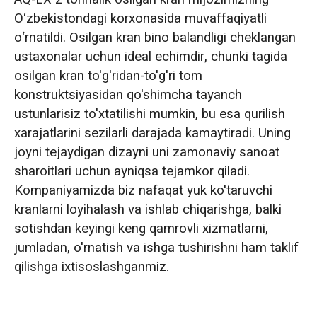
O‘zbekistondagi korxonasida muvaffaqiyatli
o‘rnatildi. Osilgan kran bino balandligi cheklangan
ustaxonalar uchun ideal echimdir, chunki tagida
osilgan kran to'g'ridan-to'g'ri tom
konstruktsiyasidan qo'shimcha tayanch
ustunlarisiz to'xtatilishi mumkin, bu esa qurilish
xarajatlarini sezilarli darajada kamaytiradi. Uning
joyni tejaydigan dizayni uni zamonaviy sanoat
sharoitlari uchun ayniqsa tejamkor qiladi.
Kompaniyamizda biz nafaqat yuk ko'taruvchi
kranlarni loyihalash va ishlab chiqarishga, balki
sotishdan keyingi keng qamrovli xizmatlarni,
jumladan, o'rnatish va ishga tushirishni ham taklif
qilishga ixtisoslashganmiz.