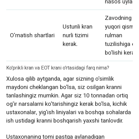
nasos uylari.
Zavodning
Ustunli kran
yuqori qismi
O'rnatish shartlari
nurli tizimi
rulman
kerak.
tuzilishiga eg
bo'lishi kerak.
Ko'prikli kran va EOT krani o'rtasidagi farq nima?
Xulosa qilib aytganda, agar sizning o'simlik
maydoni cheklangan bo'lsa, siz osilgan kranni
tanlashingiz mumkin. Agar siz 10 tonnadan ortiq
og'ir narsalarni ko'tarishingiz kerak bo'lsa, kichik
ustaxonalar, yig'ish liniyalari va boshqa sohalarda
ish ustidagi kranni boshqarish yaxshi tanlovdir.
Ustaxonaning tomi pastga aylanadigan