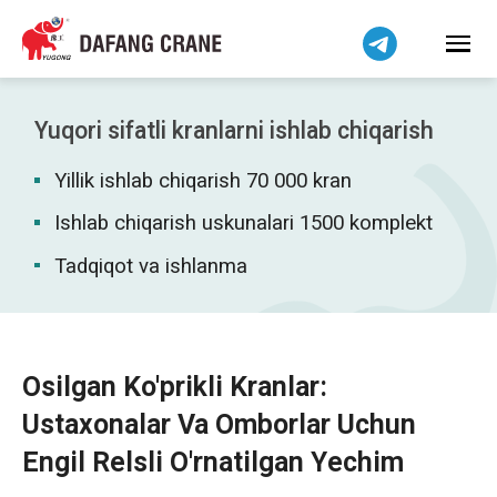
हिन्दी
Bahasa Indonesia
Bahasa Melayu
Tiếng Việt
Yuqori sifatli kranlarni ishlab chiqarish
简体中文
Yillik ishlab chiqarish 70 000 kran
বাংলা
فارسی
Ishlab chiqarish uskunalari 1500 komplekt
Pilipino
Tadqiqot va ishlanma
اردو
Українська
Čeština
Osilgan Ko'prikli Kranlar:
Беларуская мова
Ustaxonalar Va Omborlar Uchun
Kiswahili
Engil Relsli O'rnatilgan Yechim
Dansk