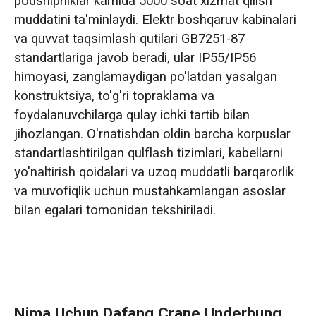
podshipniklar kamida 5000 soat xizmat qilish
muddatini ta'minlaydi. Elektr boshqaruv kabinalari
va quvvat taqsimlash qutilari GB7251-87
standartlariga javob beradi, ular IP55/IP56
himoyasi, zanglamaydigan po'latdan yasalgan
konstruktsiya, to'g'ri topraklama va
foydalanuvchilarga qulay ichki tartib bilan
jihozlangan. O'rnatishdan oldin barcha korpuslar
standartlashtirilgan qulflash tizimlari, kabellarni
yo'naltirish qoidalari va uzoq muddatli barqarorlik
va muvofiqlik uchun mustahkamlangan asoslar
bilan egalari tomonidan tekshiriladi.
Nima Uchun Dafang Crane Underhung