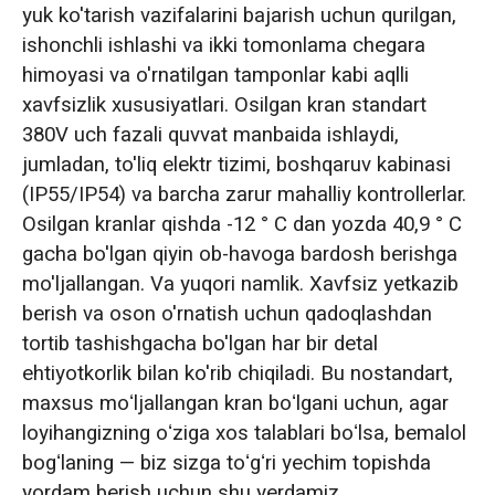
yuk ko'tarish vazifalarini bajarish uchun qurilgan,
ishonchli ishlashi va ikki tomonlama chegara
himoyasi va o'rnatilgan tamponlar kabi aqlli
xavfsizlik xususiyatlari. Osilgan kran standart
380V uch fazali quvvat manbaida ishlaydi,
jumladan, to'liq elektr tizimi, boshqaruv kabinasi
(IP55/IP54) va barcha zarur mahalliy kontrollerlar.
Osilgan kranlar qishda -12 ° C dan yozda 40,9 ° C
gacha bo'lgan qiyin ob-havoga bardosh berishga
mo'ljallangan. Va yuqori namlik. Xavfsiz yetkazib
berish va oson o'rnatish uchun qadoqlashdan
tortib tashishgacha bo'lgan har bir detal
ehtiyotkorlik bilan ko'rib chiqiladi. Bu nostandart,
maxsus moʻljallangan kran boʻlgani uchun, agar
loyihangizning oʻziga xos talablari boʻlsa, bemalol
bogʻlaning — biz sizga toʻgʻri yechim topishda
yordam berish uchun shu yerdamiz.