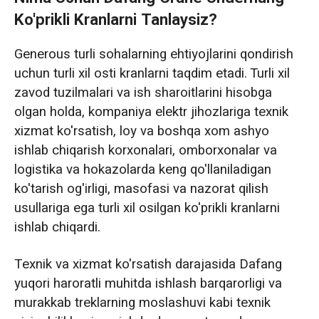
Ko'prikli Kranlarni Tanlaysiz?
Generous turli sohalarning ehtiyojlarini qondirish
uchun turli xil osti kranlarni taqdim etadi. Turli xil
zavod tuzilmalari va ish sharoitlarini hisobga
olgan holda, kompaniya elektr jihozlariga texnik
xizmat ko'rsatish, loy va boshqa xom ashyo
ishlab chiqarish korxonalari, omborxonalar va
logistika va hokazolarda keng qo'llaniladigan
ko'tarish og'irligi, masofasi va nazorat qilish
usullariga ega turli xil osilgan ko'prikli kranlarni
ishlab chiqardi.
Texnik va xizmat ko'rsatish darajasida Dafang
yuqori haroratli muhitda ishlash barqarorligi va
murakkab treklarning moslashuvi kabi texnik