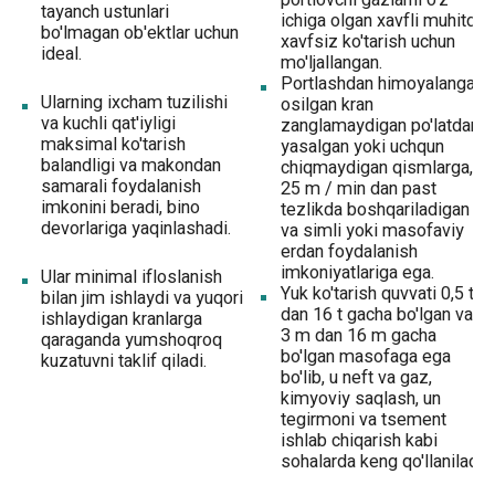
portlovchi gazlarni o'z
tayanch ustunlari
ichiga olgan xavfli muhitda
bo'lmagan ob'ektlar uchun
xavfsiz ko'tarish uchun
ideal.
mo'ljallangan.
Portlashdan himoyalangan
Ularning ixcham tuzilishi
osilgan kran
va kuchli qat'iyligi
zanglamaydigan po'latdan
maksimal ko'tarish
yasalgan yoki uchqun
balandligi va makondan
chiqmaydigan qismlarga,
samarali foydalanish
25 m / min dan past
imkonini beradi, bino
tezlikda boshqariladigan
devorlariga yaqinlashadi.
va simli yoki masofaviy
erdan foydalanish
imkoniyatlariga ega.
Ular minimal ifloslanish
Yuk ko'tarish quvvati 0,5 t
bilan jim ishlaydi va yuqori
dan 16 t gacha bo'lgan va
ishlaydigan kranlarga
3 m dan 16 m gacha
qaraganda yumshoqroq
bo'lgan masofaga ega
kuzatuvni taklif qiladi.
bo'lib, u neft va gaz,
kimyoviy saqlash, un
tegirmoni va tsement
ishlab chiqarish kabi
sohalarda keng qo'llaniladi.