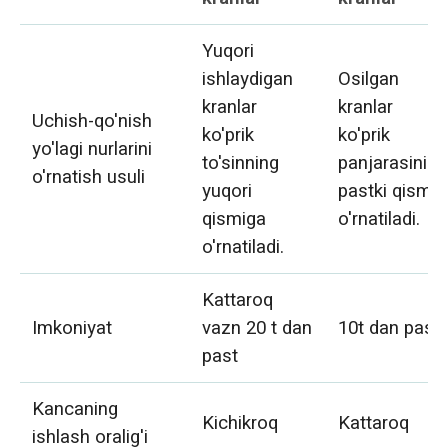
Yuqori
ishlaydigan
Osilgan
kranlar
kranlar
Uchish-qo'nish
ko'prik
ko'prik
yo'lagi nurlarini
to'sinning
panjarasining
o'rnatish usuli
yuqori
pastki qismig
qismiga
o'rnatiladi.
o'rnatiladi.
Kattaroq
Imkoniyat
vazn 20 t dan
10t dan past
past
Kancaning
Kichikroq
Kattaroq
ishlash oralig'i