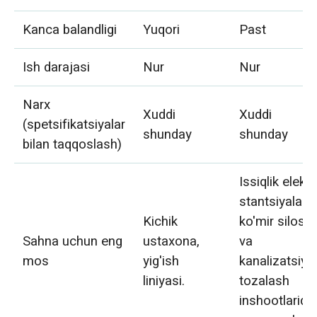
Kanca balandligi
Yuqori
Past
Ish darajasi
Nur
Nur
Narx
Xuddi
Xuddi
(spetsifikatsiyalar
shunday
shunday
bilan taqqoslash)
Issiqlik elektr
stantsiyalari
Kichik
ko'mir silosla
Sahna uchun eng
ustaxona,
va
mos
yig'ish
kanalizatsiya
liniyasi.
tozalash
inshootlarida