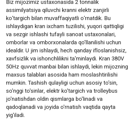
Biz mijozimiz ustaxonasida 2 tonnalik
assimilyatsiya qiluvchi kranni elektr zanjirli
ko‘targich bilan muvaffaqiyatli o‘rnatdik. Bu
ishlaydigan kran ixcham tuzilishi, yuqori qattiqligi
va sezgir ishlashi tufayli sanoat ustaxonalari,
omborlar va omborxonalarda qo'llanilishi uchun
idealdir. U jim ishlaydi, hech qanday ifloslanishsiz,
xavfsizlik va ishonchlilikni ta'minlaydi. Kran 380V
50Hz quvvat manbai bilan ishlaydi, lekin mijozning
maxsus talablari asosida ham moslashtirilishi
mumkin. Tashish qulayligi uchun asosiy to'sin,
so'nggi to'sinlar, elektr ko'targich va trolleybus
jo'natishdan oldin qismlarga bo'linadi va
qadoqlanadi va joyida o'rnatish vaqtida qayta
yig'iladi.