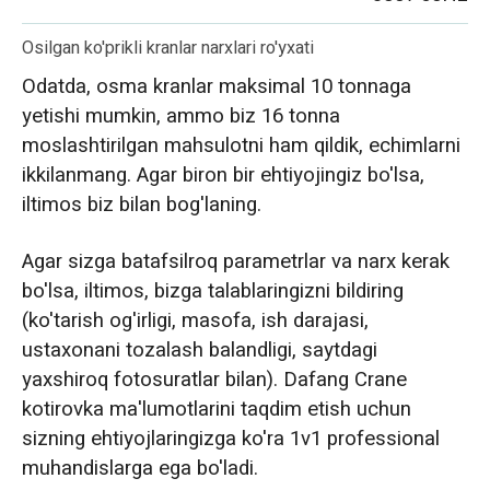
Osilgan ko'prikli kranlar narxlari ro'yxati
Odatda, osma kranlar maksimal 10 tonnaga
yetishi mumkin, ammo biz 16 tonna
moslashtirilgan mahsulotni ham qildik, echimlarni
ikkilanmang. Agar biron bir ehtiyojingiz bo'lsa,
iltimos biz bilan bog'laning.
Agar sizga batafsilroq parametrlar va narx kerak
bo'lsa, iltimos, bizga talablaringizni bildiring
(ko'tarish og'irligi, masofa, ish darajasi,
ustaxonani tozalash balandligi, saytdagi
yaxshiroq fotosuratlar bilan). Dafang Crane
kotirovka ma'lumotlarini taqdim etish uchun
sizning ehtiyojlaringizga ko'ra 1v1 professional
muhandislarga ega bo'ladi.