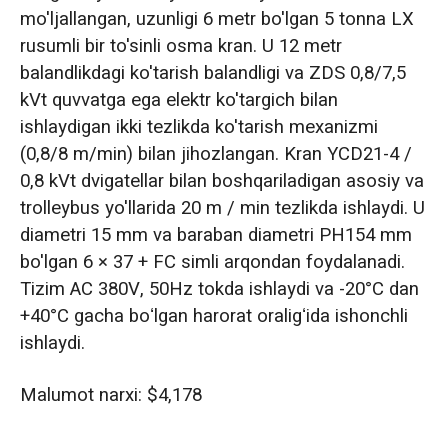
mo'ljallangan, uzunligi 6 metr bo'lgan 5 tonna LX
rusumli bir to'sinli osma kran. U 12 metr
balandlikdagi ko'tarish balandligi va ZDS 0,8/7,5
kVt quvvatga ega elektr ko'targich bilan
ishlaydigan ikki tezlikda ko'tarish mexanizmi
(0,8/8 m/min) bilan jihozlangan. Kran YCD21-4 /
0,8 kVt dvigatellar bilan boshqariladigan asosiy va
trolleybus yo'llarida 20 m / min tezlikda ishlaydi. U
diametri 15 mm va baraban diametri PH154 mm
bo'lgan 6 × 37 + FC simli arqondan foydalanadi.
Tizim AC 380V, 50Hz tokda ishlaydi va -20°C dan
+40°C gacha boʻlgan harorat oraligʻida ishonchli
ishlaydi.
Malumot narxi: $4,178