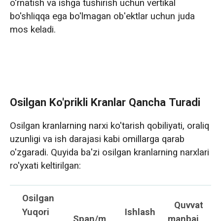
o'rnatish va ishga tushirish uchun vertikal
bo'shliqqa ega bo'lmagan ob'ektlar uchun juda
mos keladi.
Osilgan Ko'prikli Kranlar Qancha Turadi
Osilgan kranlarning narxi ko'tarish qobiliyati, oraliq
uzunligi va ish darajasi kabi omillarga qarab
o'zgaradi. Quyida ba'zi osilgan kranlarning narxlari
ro'yxati keltirilgan:
Osilgan
Quvvat
Yuqori
Ishlash
Span/m
manbai