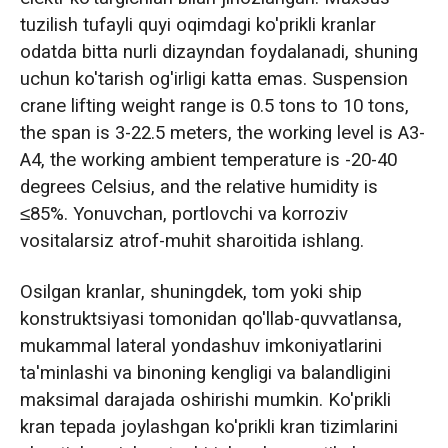
tuzilish tufayli quyi oqimdagi ko'prikli kranlar
odatda bitta nurli dizayndan foydalanadi, shuning
uchun ko'tarish og'irligi katta emas. Suspension
crane lifting weight range is 0.5 tons to 10 tons,
the span is 3-22.5 meters, the working level is A3-
A4, the working ambient temperature is -20-40
degrees Celsius, and the relative humidity is
≤85%. Yonuvchan, portlovchi va korroziv
vositalarsiz atrof-muhit sharoitida ishlang.
Osilgan kranlar, shuningdek, tom yoki ship
konstruktsiyasi tomonidan qo'llab-quvvatlansa,
mukammal lateral yondashuv imkoniyatlarini
ta'minlashi va binoning kengligi va balandligini
maksimal darajada oshirishi mumkin. Ko'prikli
kran tepada joylashgan ko'prikli kran tizimlarini