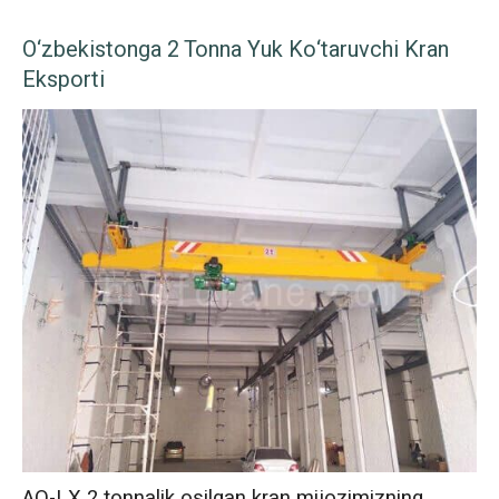
O‘zbekistonga 2 Tonna Yuk Ko‘taruvchi Kran
Eksporti
AQ-LX 2 tonnalik osilgan kran mijozimizning