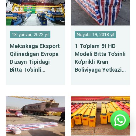
18-yanvar, 2022 yil
Noyabr 19, 2018 yil
Meksikaga Eksport
1 To'plam 5t HD
Qilinadigan Evropa
Modeli Bitta To'sinli
Dizayn Tipidagi
Ko'prikli Kran
Bitta To'sinli
Boliviyaga Yetkazib
Ko'prikli
Berish
Kranlarning 1
To'plami