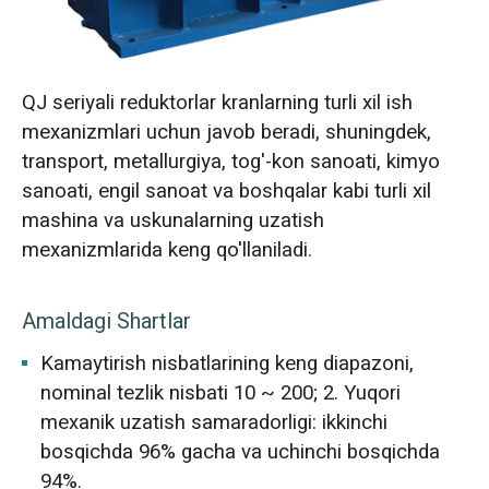
QJ seriyali reduktorlar kranlarning turli xil ish
mexanizmlari uchun javob beradi, shuningdek,
transport, metallurgiya, tog'-kon sanoati, kimyo
sanoati, engil sanoat va boshqalar kabi turli xil
mashina va uskunalarning uzatish
mexanizmlarida keng qo'llaniladi.
Amaldagi Shartlar
Kamaytirish nisbatlarining keng diapazoni,
nominal tezlik nisbati 10 ~ 200; 2. Yuqori
mexanik uzatish samaradorligi: ikkinchi
bosqichda 96% gacha va uchinchi bosqichda
94%.