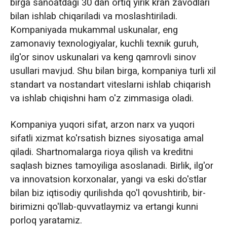
birga sanoatdagi 30 dan ortiq yirik kran zavodlari
bilan ishlab chiqariladi va moslashtiriladi.
Kompaniyada mukammal uskunalar, eng
zamonaviy texnologiyalar, kuchli texnik guruh,
ilg'or sinov uskunalari va keng qamrovli sinov
usullari mavjud. Shu bilan birga, kompaniya turli xil
standart va nostandart viteslarni ishlab chiqarish
va ishlab chiqishni ham o'z zimmasiga oladi.
Kompaniya yuqori sifat, arzon narx va yuqori
sifatli xizmat ko'rsatish biznes siyosatiga amal
qiladi. Shartnomalarga rioya qilish va kreditni
saqlash biznes tamoyiliga asoslanadi. Birlik, ilg'or
va innovatsion korxonalar, yangi va eski do'stlar
bilan biz iqtisodiy qurilishda qo'l qovushtirib, bir-
birimizni qo'llab-quvvatlaymiz va ertangi kunni
porloq yaratamiz.