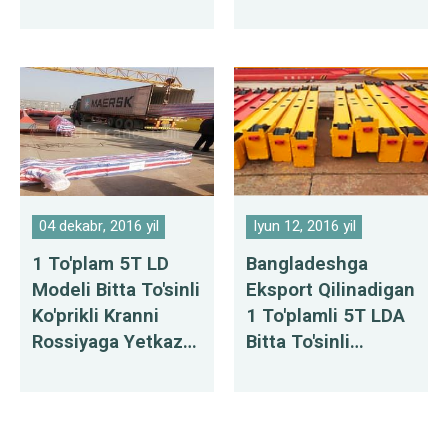
Berish
04 dekabr, 2016 yil
Iyun 12, 2016 yil
1 To'plam 5T LD
Bangladeshga
Modeli Bitta To'sinli
Eksport Qilinadigan
Ko'prikli Kranni
1 To'plamli 5T LDA
Rossiyaga Yetkazib
Bitta To'sinli
Berish
Ko'prikli Kran