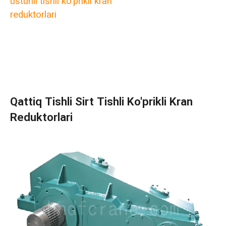
ustunli tishli ko'prikli kran
reduktorlari
Qattiq Tishli Sirt Tishli Ko'prikli Kran
Reduktorlari