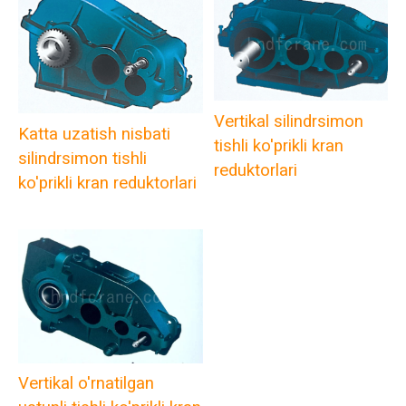
Vertikal silindrsimon
Katta uzatish nisbati
tishli ko'prikli kran
silindrsimon tishli
reduktorlari
ko'prikli kran reduktorlari
Vertikal o'rnatilgan