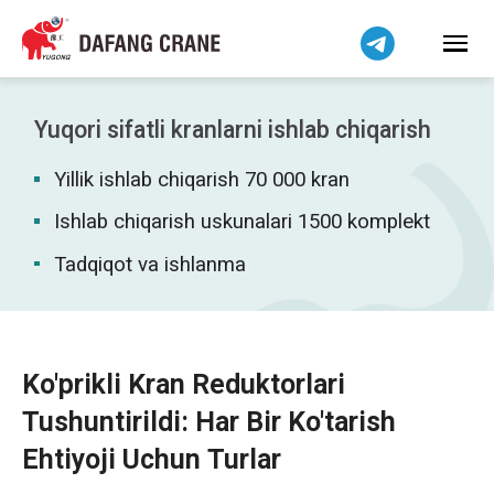
हिन्दी
Bahasa Indonesia
Bahasa Melayu
Tiếng Việt
Yuqori sifatli kranlarni ishlab chiqarish
简体中文
Yillik ishlab chiqarish 70 000 kran
বাংলা
فارسی
Ishlab chiqarish uskunalari 1500 komplekt
Pilipino
Tadqiqot va ishlanma
اردو
Українська
Čeština
Ko'prikli Kran Reduktorlari
Беларуская мова
Tushuntirildi: Har Bir Ko'tarish
Kiswahili
Ehtiyoji Uchun Turlar
Dansk