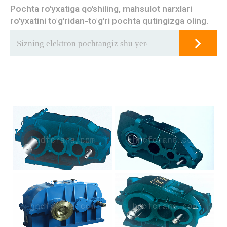
Pochta ro'yxatiga qo'shiling, mahsulot narxlari
ro'yxatini to'g'ridan-to'g'ri pochta qutingizga oling.