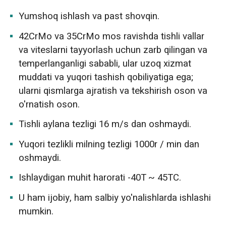
Yumshoq ishlash va past shovqin.
42CrMo va 35CrMo mos ravishda tishli vallar
va viteslarni tayyorlash uchun zarb qilingan va
temperlanganligi sababli, ular uzoq xizmat
muddati va yuqori tashish qobiliyatiga ega;
ularni qismlarga ajratish va tekshirish oson va
o'rnatish oson.
Tishli aylana tezligi 16 m/s dan oshmaydi.
Yuqori tezlikli milning tezligi 1000r / min dan
oshmaydi.
Ishlaydigan muhit harorati -40T ~ 45TC.
U ham ijobiy, ham salbiy yo'nalishlarda ishlashi
mumkin.