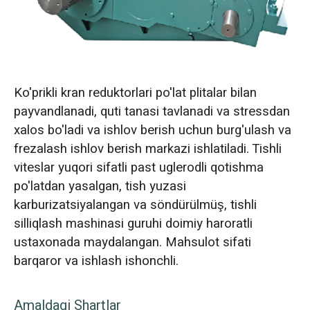
Ko'prikli kran reduktorlari po'lat plitalar bilan
payvandlanadi, quti tanasi tavlanadi va stressdan
xalos bo'ladi va ishlov berish uchun burg'ulash va
frezalash ishlov berish markazi ishlatiladi. Tishli
viteslar yuqori sifatli past uglerodli qotishma
po'latdan yasalgan, tish yuzasi
karburizatsiyalangan va söndürülmüş, tishli
silliqlash mashinasi guruhi doimiy haroratli
ustaxonada maydalangan. Mahsulot sifati
barqaror va ishlash ishonchli.
Amaldagi Shartlar