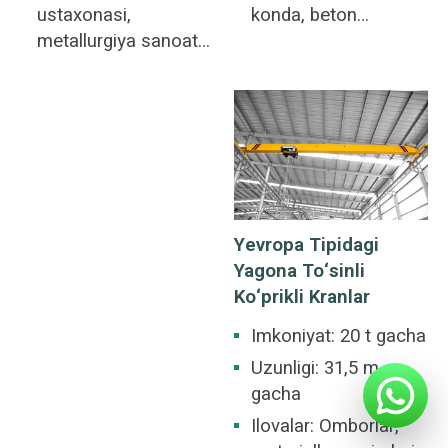
ustaxonasi,
konda, beton
metallurgiya sanoati
sanoatida, omborda,
ustaxonasi,
zavodda, port va
omborxona,
kema qurilishida va
omborxona, elektr
hokazolarda
stantsiyasi, engil va
qo'llaniladi. Ko'prikli
to'qimachilik sanoati
kran turli xil yuk
ustaxonasi, oziq-
ko'tarish ilovalariga
ovqat sanoati
xizmat qiluvchi
Yevropa Tipidagi
ustaxonasi uchun
ko'plab sanoat ish
Yagona To‘sinli
javob beradi.
joylarining umumiy
Ko‘prikli Kranlar
xususiyati.
Imkoniyat: 20 t gacha
Uzunligi: 31,5 m
gacha
Ilovalar: Omborlar,