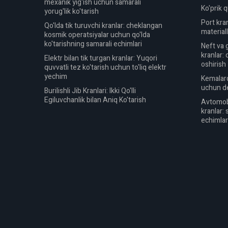
mexanik yig'ish uchun samarali
Ko'prik q
yorug'lik ko'tarish
Port kra
Qo'lda tik turuvchi kranlar: cheklangan
material
kosmik operatsiyalar uchun qo'lda
ko'tarishning samarali echimlari
Neft va 
kranlar:
Elektr bilan tik turgan kranlar: Yuqori
oshirish
quvvatli tez ko'tarish uchun to'liq elektr
yechim
Kemalard
uchun de
Burilishli Jib Kranlari: Ikki Qo'lli
Egiluvchanlik bilan Aniq Ko'tarish
Avtomobi
kranlar:
echimlar