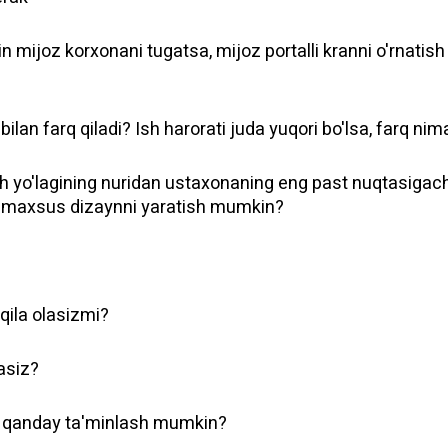
in mijoz korxonani tugatsa, mijoz portalli kranni o'rnatis
ilan farq qiladi? Ish harorati juda yuqori bo'lsa, farq nim
ish yo'lagining nuridan ustaxonaning eng past nuqtasigac
ay maxsus dizaynni yaratish mumkin?
 qila olasizmi?
lasiz?
tni qanday ta'minlash mumkin?