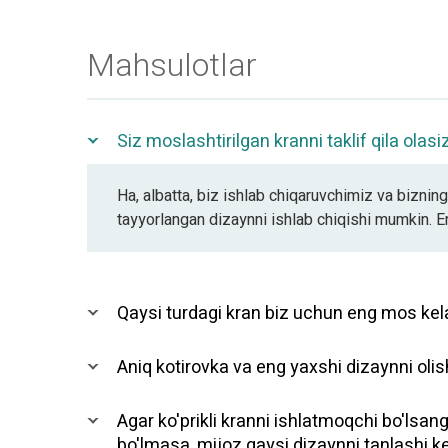
Mahsulotlar
Siz moslashtirilgan kranni taklif qila olas
Ha, albatta, biz ishlab chiqaruvchimiz va biznin
tayyorlangan dizaynni ishlab chiqishi mumkin. En
Qaysi turdagi kran biz uchun eng mos kel
Aniq kotirovka va eng yaxshi dizaynni oli
Agar ko'prikli kranni ishlatmoqchi bo'lsan
bo'lmasa, mijoz qaysi dizaynni tanlashi k