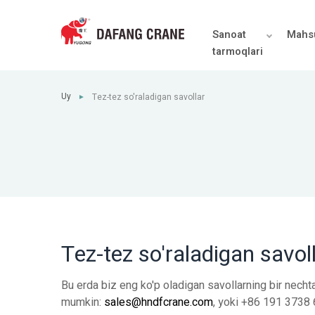
Sanoat
Mahsu
tarmoqlari
Uy
Tez-tez so'raladigan savollar
►
Tez-tez so'raladigan savol
Bu erda biz eng ko'p oladigan savollarning bir nechta
mumkin:
sales@hndfcrane.com
, yoki +86 191 3738 6