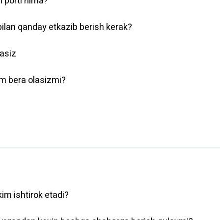
 porti nima?
 bilan qanday etkazib berish kerak?
asiz
am bera olasizmi?
im ishtirok etadi?