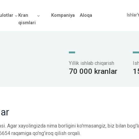
lotlar
Kran
Kompaniya
Aloqa
Ishlar
Y
qismlari
Yillik ishlab chiqarish
Is
70 000 kranlar
1
lar
si. Agar xayolingizda nima borligini ko'rmasangiz, biz bilan bog'l
654 raqamiga qo'ng'iroq qilish orqali.