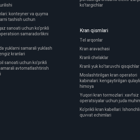
urilishi
ko'targichlar
nlari: konteyner va quyma
larni tashish uchun
gaz sanoati uchun ko'prikli
Kran qismlari
 operatsion samaradorlikni
Tel arqonlar
a yuklarni samarali yuklash
Kran aravachasi
ngiz kranlari
Kranli chelaklar
l sanoati uchun ko'prikli
Kranli yuk ko'taruvchi qisqichlar
 samarali avtomatlashtirish
i
Moslashtirilgan kran operatori
kabinalari: kengaytirilgan qulayl
himoya
Yuqori kran tormozlari: xavfsiz
operatsiyalar uchun juda muhi
Ko'prikli kran kabellari: Ishonchl
quvvat echimlari