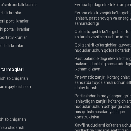
‘sinli portalli kranlar
Evropa tipidagi elektr ko'targich
talli kranlar
Evropa elektr zanjirli ko'targichla
ishlash, past shovqin va energi
li portli kranlar
samaradorligi
i portalli kranlar
Qo'lda tutqichli ko'targichlar: to
ko'tarish vazifalari uchun ideal
portativ kranlar
Qo'l zanjirli ko'targichlar: quvva
rtalli kranlar
hududlar uchun qo'lda ko'tarish
Past balandlikdagi elektr ko'targ
maksimal bo'shliq samaradorlig
 tarmoqlari
ixcham dizayn
Pnevmatik zanjirli ko'targichlar:
shlab chiqarish
sanoatda foydalanish uchun sill
arni qayta ishlash
ishlov berish
Portlashdan himoyalangan qo'l
ishlaydigan zanjirli ko'targichlar:
hududlar uchun uchqunga chid
mis qotishmasidan yasalgan
konstruktsiya
shlab chiqarish
Xavfli hududlarni ko'tarish uch
shlab chiqarish
portlashga chidamli elektr zanjir