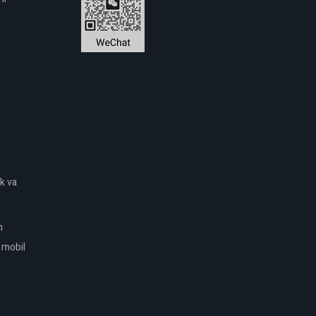
ik va
m
i mobil