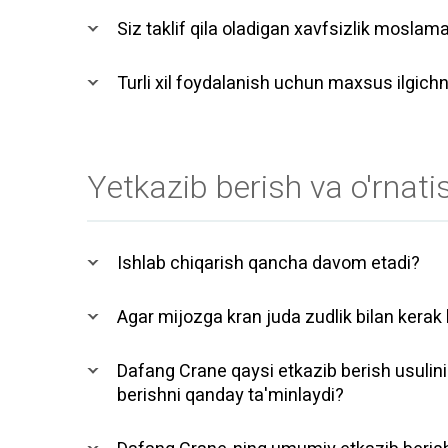
Siz taklif qila oladigan xavfsizlik moslam
Turli xil foydalanish uchun maxsus ilgichni
Yetkazib berish va o'rnati
Ishlab chiqarish qancha davom etadi?
Agar mijozga kran juda zudlik bilan kerak
Dafang Crane qaysi etkazib berish usulini
berishni qanday ta'minlaydi?