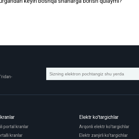
yurgandan keyin boshqa shaharga borish qulaymi?
'ridan-
 kranlar
Elektr ko'targichlar
nli portal kranlar
Arqonli elektr ko'targichlar
talli kranlar
Elektr zanjirli ko'targichlar