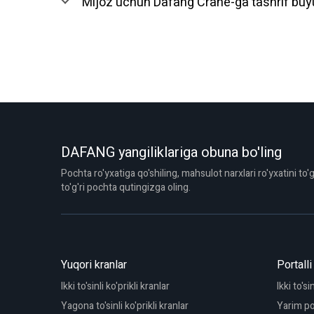
Mijoz uchun Dafang Crane-ga tashrif bu
DAFANG yangiliklariga obuna bo'ling
Pochta ro'yxatiga qo'shiling, mahsulot narxlari ro'yxatini to'g
to'g'ri pochta qutingizga oling.
Yuqori kranlar
Portalli
Ikki to'sinli ko'prikli kranlar
Ikki to'si
Yagona to'sinli ko'prikli kranlar
Yarim por