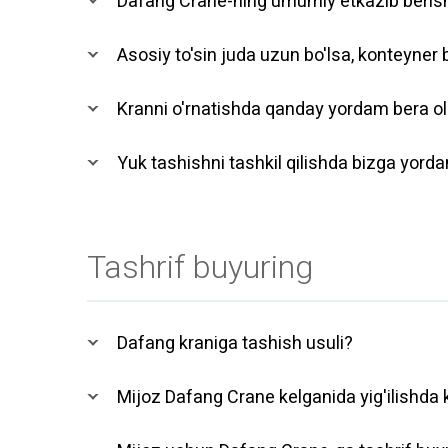
Dafang Crane-ning umumiy etkazib berish
Asosiy to'sin juda uzun bo'lsa, konteyner
Kranni o'rnatishda qanday yordam bera ol
Yuk tashishni tashkil qilishda bizga yord
Tashrif buyuring
Dafang kraniga tashish usuli?
Mijoz Dafang Crane kelganida yig'ilishda k