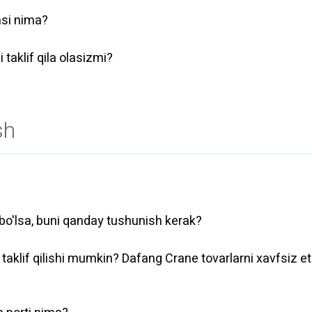
asi nima?
 taklif qila olasizmi?
sh
 bo'lsa, buni qanday tushunish kerak?
 taklif qilishi mumkin? Dafang Crane tovarlarni xavfsiz e