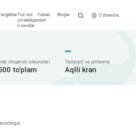
angiliklar
Tez-tez
Yuklab
Bloglar
O‘zbekcha
so'raladiga
olish
n savollar
hlab chiqarish uskunalari
Tadqiqot va ishlanma
500 to'plam
Aqlli kran
anishingiz