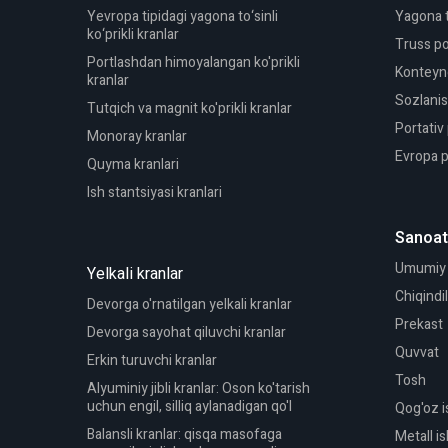
Yevropa tipidagi yagona to‘sinli
Yagona to
ko‘prikli kranlar
Truss por
Portlashdan himoyalangan ko'prikli
Konteyner
kranlar
Sozlanish
Tutqich va magnit ko'prikli kranlar
Portativ 
Monoray kranlar
Evropa po
Quyma kranlari
Ish stantsiyasi kranlari
Sanoat
Umumiy i
Yelkali kranlar
Chiqindil
Devorga o'rnatilgan yelkali kranlar
Prekast
Devorga sayohat qiluvchi kranlar
Quvvat
Erkin turuvchi kranlar
Tosh
Alyuminiy jibli kranlar: Oson ko'tarish
uchun engil, silliq aylanadigan qo'l
Qog'oz i
Balansli kranlar: qisqa masofaga
Metall i