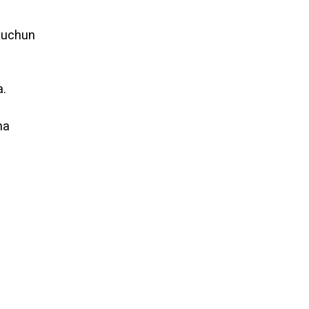
h uchun
a.
ha