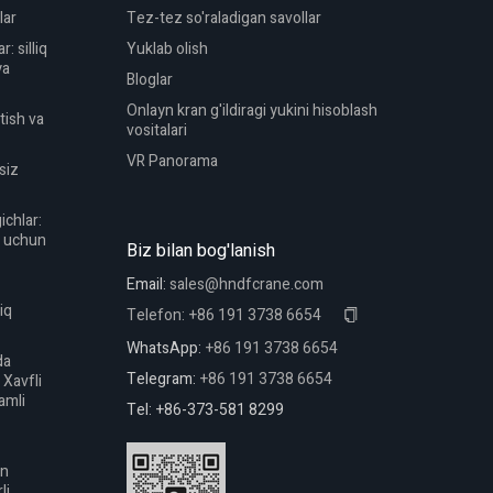
lar
Tez-tez so'raladigan savollar
r: silliq
Yuklab olish
ya
Bloglar
Onlayn kran g'ildiragi yukini hisoblash
rtish va
vositalari
VR Panorama
tsiz
ichlar:
i uchun
Biz bilan bog'lanish
Email:
sales@hndfcrane.com
iq
Telefon:
+86 191 3738 6654
WhatsApp:
+86 191 3738 6654
da
Telegram:
+86 191 3738 6654
 Xavfli
amli
Tel: +86-373-581 8299
un
li