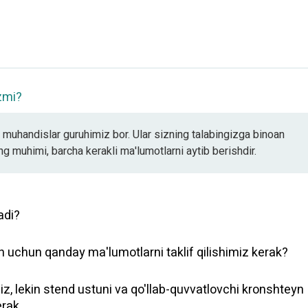
izmi?
g muhandislar guruhimiz bor. Ular sizning talabingizga binoan
g muhimi, barcha kerakli ma'lumotlarni aytib berishdir.
adi?
sh uchun qanday ma'lumotlarni taklif qilishimiz kerak?
giz, lekin stend ustuni va qo'llab-quvvatlovchi kronshteyn
erak