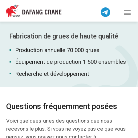
Bahasa Indonesia
Bahasa Melayu
Tiếng Việt
简体中文
Fabrication de grues de haute qualité
বাংলা
Production annuelle 70 000 grues
فارسی
Pilipino
Équipement de production 1 500 ensembles
اردو
Recherche et développement
Українська
Čeština
Беларуская мова
Questions fréquemment posées
Kiswahili
Dansk
Voici quelques-unes des questions que nous
recevons le plus. Si vous ne voyez pas ce que vous
Norsk
pensez, vous pouvez nous contacter à :