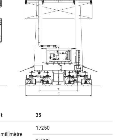
t
35
17250
millimètre