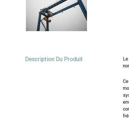
Description Du Produit
Le
no
Ce
mob
sy
en
co
fr