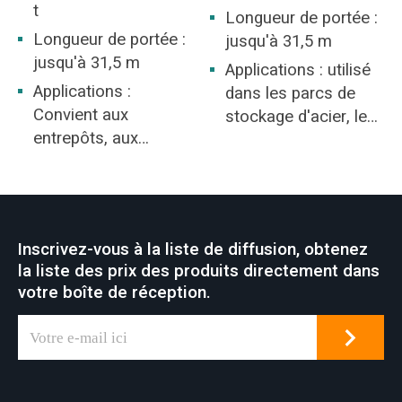
convient aux zones
t
Longueur de portée :
dangereuses de la
Longueur de portée :
jusqu'à 31,5 m
zone 1 ou de la zone
jusqu'à 31,5 m
Applications : utilisé
2.
Applications :
dans les parcs de
Convient aux
stockage d'acier, les
entrepôts, aux
mines, l'industrie du
stocks de matériaux
béton, les entrepôts,
et au site général de
les usines, les ports
l'usine.
et la construction
navale, etc. Le pont
Inscrivez-vous à la liste de diffusion, obtenez
roulant est une
la liste des prix des produits directement dans
caractéristique
votre boîte de réception.
commune à de
nombreux lieux de
travail industriels
servant diverses
applications de