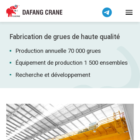
Bahasa Indonesia
Bahasa Melayu
Tiếng Việt
简体中文
Fabrication de grues de haute qualité
বাংলা
Production annuelle 70 000 grues
فارسی
Pilipino
Équipement de production 1 500 ensembles
اردو
Recherche et développement
Українська
Čeština
Беларуская мова
Kiswahili
Dansk
Norsk