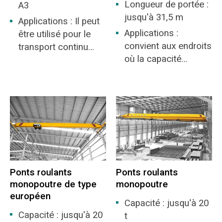
Longueur de portée :
A3
jusqu'à 31,5 m
Applications : Il peut
Applications :
être utilisé pour le
convient aux endroits
transport continu
où la capacité
sans rechargement
antidéflagrante de
de couloirs plats et
l'usine n'est pas
inclinés, et sa charge
supérieure au niveau
de transport n'est
IIB ou IIC, et le
pas limitée par les
groupe de
conditions de la
température
plaque inférieure, et
d'inflammation est le
peut être utilisé sur
groupe T1-T4 de gaz
diverses courbes
Ponts roulants
Ponts roulants
inflammable ou de
verticales, courbes
monopoutre de type
monopoutre
mélange de gaz
plates et courbes
européen
explosif formé par la
complexes.
Capacité : jusqu'à 20
vapeur et l'air. Il
Capacité : jusqu'à 20
t