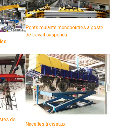
Ponts roulants monopoutres à poste
de travail suspendu
les
stes de
Nacelles à ciseaux