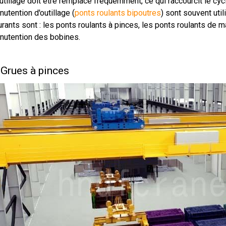
utillage doit être remplacé fréquemment, ce qui raccourcit le cy
utention d'outillage (
ponts roulants bipoutres
) sont souvent uti
rants sont : les ponts roulants à pinces, les ponts roulants de 
nutention des bobines.
 Grues à pinces