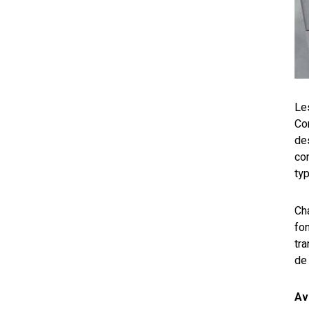
Le
Con
de
co
ty
Cha
fo
tr
de 
Av