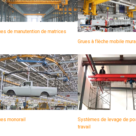
ues de manutention de matrices
Grues à flèche mobile mura
ues monorail
Systèmes de levage de po
travail