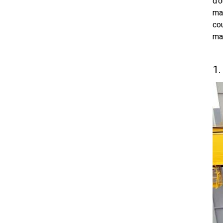
d'o
man
cou
ma
1.