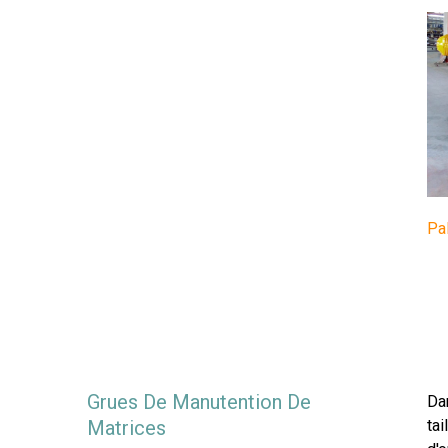
Pal
Grues De Manutention De
Dan
Matrices
tai