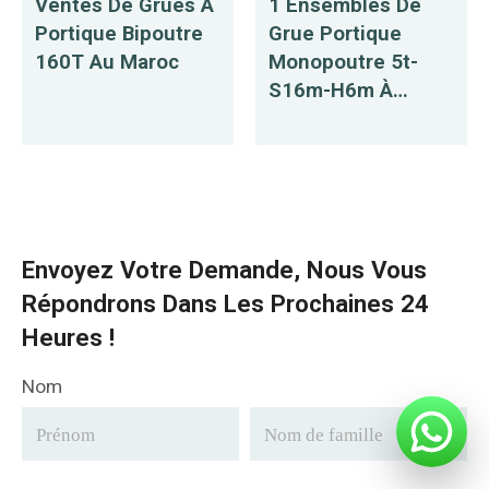
Ventes De Grues À
1 Ensembles De
Portique Bipoutre
Grue Portique
160T Au Maroc
Monopoutre 5t-
S16m-H6m À
Vendre En
Mongolie
Envoyez Votre Demande, Nous Vous
Répondrons Dans Les Prochaines 24
Heures !
Nom