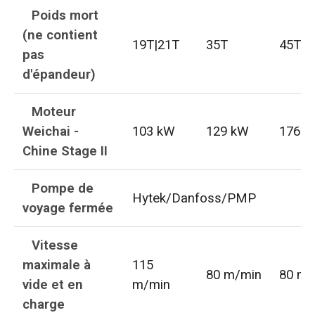
Poids mort
(ne contient
19T|21T
35T
45T
pas
d'épandeur)
Moteur
Weichai -
103 kW
129 kW
176 
Chine Stage II
Pompe de
Hytek/Danfoss/PMP
voyage fermée
Vitesse
maximale à
115
80 m/min
80 m/
vide et en
m/min
charge