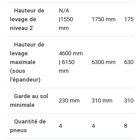
Hauteur de
N/A
levage de
|1550
1750 mm
1750
niveau 2
mm
Hauteur de
levage
4600 mm
maximale
| 6150
6300 mm
6300
(sous
mm
l'épandeur)
Garde au sol
230 mm
310 mm
310 
minimale
Quantité de
4
4
8
pneus