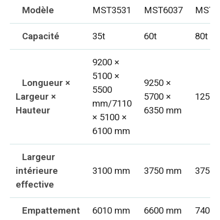
Modèle
MST3531
MST6037
MST8
Capacité
35t
60t
80t
9200 ×
5100 ×
Longueur ×
9250 ×
5500
Largeur ×
5700 ×
1250
mm/7110
Hauteur
6350 mm
× 5100 ×
6100 mm
Largeur
intérieure
3100 mm
3750 mm
3750
effective
Empattement
6010 mm
6600 mm
7400