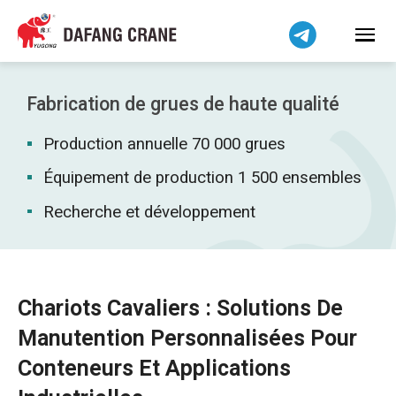
Bahasa Indonesia
Bahasa Melayu
Tiếng Việt
简体中文
Fabrication de grues de haute qualité
বাংলা
Production annuelle 70 000 grues
فارسی
Pilipino
Équipement de production 1 500 ensembles
اردو
Recherche et développement
Українська
Čeština
Беларуская мова
Chariots Cavaliers : Solutions De
Kiswahili
Manutention Personnalisées Pour
Dansk
Conteneurs Et Applications
Norsk