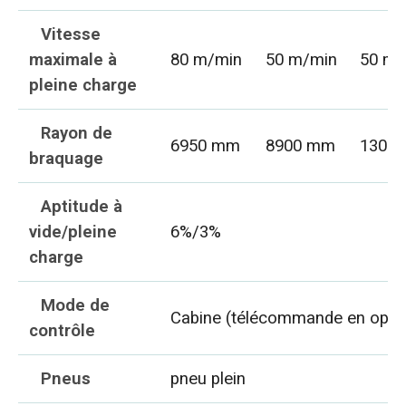
Vitesse
maximale à
80 m/min
50 m/min
50 m/
pleine charge
Rayon de
6950 mm
8900 mm
1300
braquage
Aptitude à
vide/pleine
6%/3%
charge
Mode de
Cabine (télécommande en opti
contrôle
Pneus
pneu plein