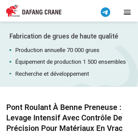
Bahasa Indonesia
Bahasa Melayu
Tiếng Việt
简体中文
Fabrication de grues de haute qualité
বাংলা
Production annuelle 70 000 grues
فارسی
Pilipino
Équipement de production 1 500 ensembles
اردو
Recherche et développement
Українська
Čeština
Беларуская мова
Pont Roulant À Benne Preneuse :
Kiswahili
Levage Intensif Avec Contrôle De
Dansk
Précision Pour Matériaux En Vrac
Norsk