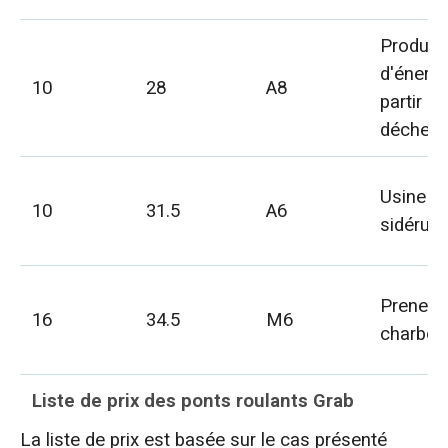
Product
d'énergi
10
28
A8
partir de
déchets
Usine
10
31.5
A6
sidérurg
Prenez 
16
34.5
M6
charbon
Liste de prix des ponts roulants Grab
La liste de prix est basée sur le cas présenté