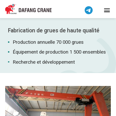
Bahasa Indonesia
Bahasa Melayu
Tiếng Việt
简体中文
Fabrication de grues de haute qualité
বাংলা
Production annuelle 70 000 grues
فارسی
Pilipino
Équipement de production 1 500 ensembles
اردو
Recherche et développement
Українська
Čeština
Беларуская мова
Kiswahili
Dansk
Norsk