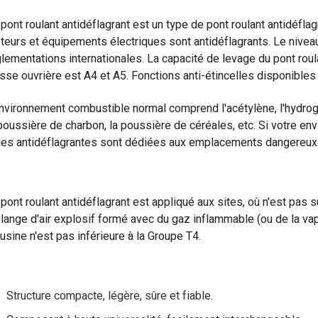
pont roulant antidéflagrant est un type de pont roulant antidéfl
teurs et équipements électriques sont antidéflagrants. Le nivea
lementations internationales. La capacité de levage du pont roul
sse ouvrière est A4 et A5. Fonctions anti-étincelles disponibles 
nvironnement combustible normal comprend l'acétylène, l'hydrogèn
poussière de charbon, la poussière de céréales, etc. Si votre envi
ues antidéflagrantes sont dédiées aux emplacements dangereux
pont roulant antidéflagrant est appliqué aux sites, où n'est pas su
ange d'air explosif formé avec du gaz inflammable (ou de la vape
usine n'est pas inférieure à la Groupe T4.
Structure compacte, légère, sûre et fiable.