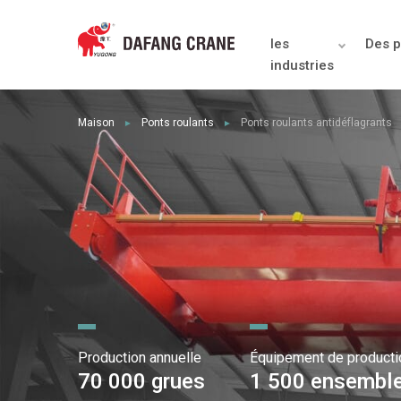
les
Des p
industries
Maison
Ponts roulants
Ponts roulants antidéflagrants
►
►
Production annuelle
Équipement de producti
70 000 grues
1 500 ensembl