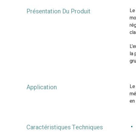
Présentation Du Produit
Le 
mo
rég
cla
L'e
la 
gr
Application
Le 
mél
en 
Caractéristiques Techniques