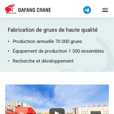
Bahasa Indonesia
Bahasa Melayu
Tiếng Việt
简体中文
Fabrication de grues de haute qualité
বাংলা
Production annuelle 70 000 grues
فارسی
Pilipino
Équipement de production 1 500 ensembles
اردو
Recherche et développement
Українська
Čeština
Беларуская мова
Kiswahili
Dansk
Norsk