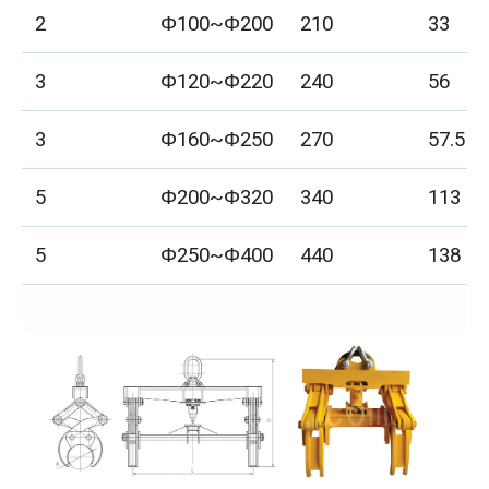
2
Φ100~Φ200
210
33
3
Φ120~Φ220
240
56
3
Φ160~Φ250
270
57.5
5
Φ200~Φ320
340
113
5
Φ250~Φ400
440
138