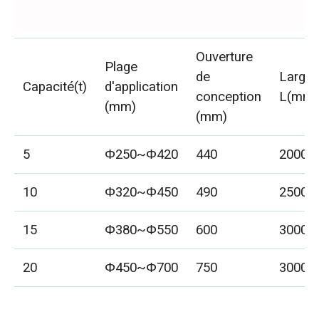
Ouverture
Plage
de
Largeu
Capacité(t)
d'application
conception
L(mm)
(mm)
(mm)
5
Φ250~Φ420
440
2000
10
Φ320~Φ450
490
2500
15
Φ380~Φ550
600
3000
20
Φ450~Φ700
750
3000