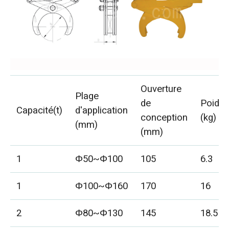
Ouverture
Plage
de
Poids
Capacité(t)
d'application
conception
(kg)
(mm)
(mm)
1
Φ50~Φ100
105
6.3
1
Φ100~Φ160
170
16
2
Φ80~Φ130
145
18.5