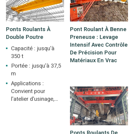
Ponts Roulants À
Pont Roulant À Benne
Double Poutre
Preneuse : Levage
Intensif Avec Contrôle
Capacité : jusqu'à
De Précision Pour
350 t
Matériaux En Vrac
Portée : jusqu'à 37,5
m
Applications :
Convient pour
l'atelier d'usinage,
l'atelier de l'industrie
métallurgique,
l'entrepôt, le parc à
bestiaux, la centrale
Ponts Roulants De