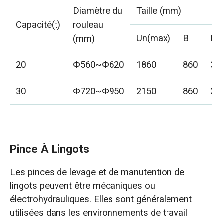
Diamètre du
Taille (mm)
Capacité(t)
rouleau
Un(max)
B
L
(mm)
20
Φ560~Φ620
1860
860
30
30
Φ720~Φ950
2150
860
30
Pince À Lingots
Les pinces de levage et de manutention de
lingots peuvent être mécaniques ou
électrohydrauliques. Elles sont généralement
utilisées dans les environnements de travail