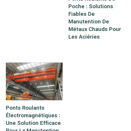
électrique, l'atelier de
Poche : Solutions
l'industrie légère et
Fiables De
textile, l'atelier de
Manutention De
l'industrie
Métaux Chauds Pour
alimentaire.
Les Aciéries
Ponts Roulants
Électromagnétiques :
Une Solution Efficace
Pour La Manutention