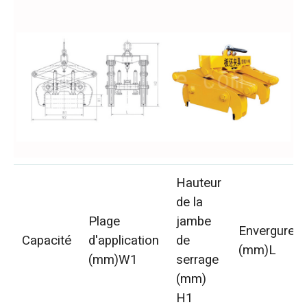
Hauteur
de la
Plage
jambe
Envergure
Capacité
d'application
de
(mm)L
(mm)W1
serrage
(mm)
H1