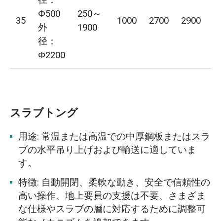
径：
Φ500
250～
35
1000
2700
2900
1
外
1900
径：
Φ2200
スラブトング
用途: 常温または高温での中厚鋼板またはスラ
ブの水平吊り上げおよび輸送に適していま
す。
特徴: 自動開閉、柔軟な動き、安全で信頼性の
高い操作、地上要員の支援は不要、さまざま
な仕様やスラブの層に対応するために調整可