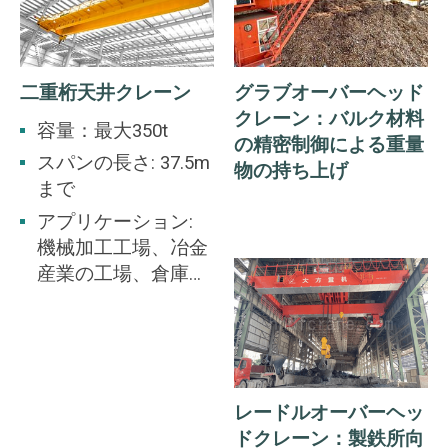
二重桁天井クレーン
グラブオーバーヘッド
クレーン：バルク材料
容量：最大350t
の精密制御による重量
スパンの長さ: 37.5m
物の持ち上げ
まで
アプリケーション:
機械加工工場、冶金
産業の工場、倉庫、
ストック ヤード、発
電所、光と繊維産業
の工場、食品産業の
工場に適していま
す。
レードルオーバーヘッ
ドクレーン：製鉄所向