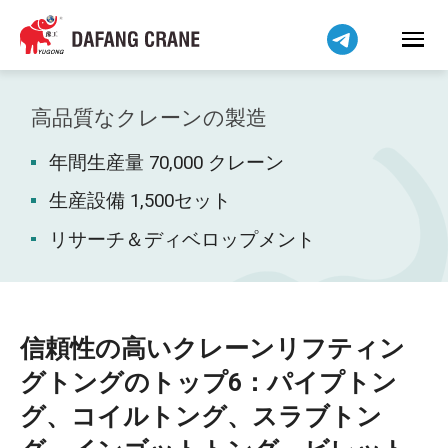
Bahasa Indonesia
Bahasa Melayu
Tiếng Việt
简体中文
高品質なクレーンの製造
বাংলা
年間生産量 70,000 クレーン
فارسی
Pilipino
生産設備 1,500セット
اردو
リサーチ＆ディベロップメント
Українська
Čeština
Беларуская мова
信頼性の高いクレーンリフティン
Kiswahili
グトングのトップ6：パイプトン
Dansk
グ、コイルトング、スラブトン
Norsk