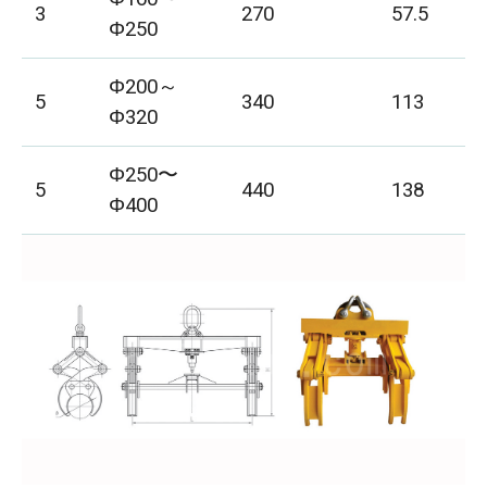
3
270
57.5
Φ250
Φ200～
5
340
113
Φ320
Φ250〜
5
440
138
Φ400