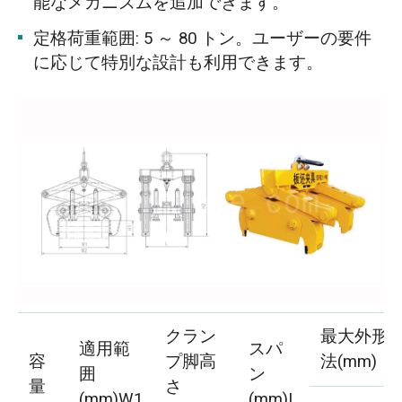
能なメカニズムを追加できます。
定格荷重範囲: 5 ～ 80 トン。ユーザーの要件
に応じて特別な設計も利用できます。
クラン
最大外形
適用範
スパ
容
プ脚高
法(mm)
囲
ン
量
さ
(mm)W1
(mm)L