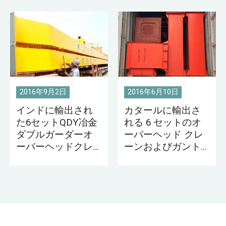
ワーク ショップ クレーンは、風車ハウスの生
産/製造プロセスに適しています。このようなク
レーンには、ウォール クレーン、ブリッジ ク
レーン、カンチレバー クレーン、および手動ホ
イストが含まれます。
2016年9月2日
2016年6月10日
インドに輸出され
カタールに輸出さ
た6セットQDY冶金
れる 6 セットのオ
ダブルガーダーオ
ーバーヘッド クレ
ーバーヘッドクレ
ーンおよびガント
ーン
リー クレーン