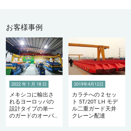
す。
うに、風によってタービンのブレードが回転
し、シャフトが回転します。シャフトは発電機
に接続されているため、発電機を駆動して発電
お客様事例
することができます。
電気チェーンブロックは、主にスペアパーツを
持ち上げ、風車ハウス機械のメンテナンス作業
を完了するために使用されます。同時に、ホイ
ストをタービン ナセル内のカンチレバー クレ
ーンに取り付けることができます。リフティン
グ ホイストを使用すると、メンテナンス担当者
2022 年 1 月 18 日
2019年4月12日
は、ハッチ カバーまたはタワーに沿ってナセル
メキシコに輸出さ
カラチへの 2 セッ
に入ることなく、ホイストを介してタービン機
れるヨーロッパの
ト 5T/20T LH モデ
器を安全に持ち上げて修理または交換すること
設計タイプの単一
ル二重ガード天井
のガードのオーバ
クレーン配達
ができます。
ーヘッド クレーン
の 1 セット