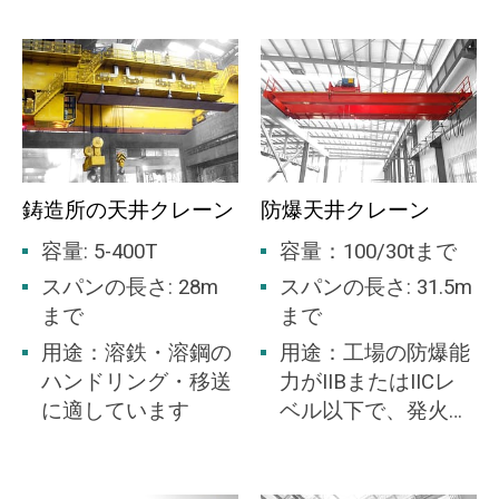
余水吐の場合、ガントリー クレーンでゲートを
持ち上げることができます。ブリッジクレーン
は、タービンやその他の発電設備の設置に使用
でき、メンテナンスにも使用できます。
火力クレーン
鋳造所の天井クレーン
防爆天井クレーン
容量: 5-400T
容量：100/30tまで
火力発電所では、石炭や石油を使用してボイラ
ーを加熱し、水を蒸気に変換します。次に、蒸
スパンの長さ: 28m
スパンの長さ: 31.5m
気は発電機に接続されたタービンを駆動するた
まで
まで
めに使用されます。タービンが動き始めると、
用途：溶鉄・溶鋼の
用途：工場の防爆能
発電することができます。発電した電気は発電
ハンドリング・移送
力がIIBまたはIICレ
機から出力され、高圧送電線を通じて需要家に
に適しています
ベル以下で、発火温
供給されます。
度群が蒸気と空気か
らなる可燃性ガスま
一部の火力発電所では、天然ガスを使用してタ
たは爆発性ガス混合