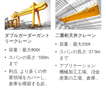
ービンを駆動しています。天然ガスを燃やすこ
物のT1～T4群の場所
とで発生する熱エネルギーを蒸気圧に変えてタ
に適しています。ゾ
ービンを回します。
ーン 1 またはゾーン
2 の危険区域に適し
Dafang Crane は、タービン ルーム クレーン、
ています。
ダブルガーダーガント
二重桁天井クレーン
ボイラー ルーム クレーン、ホイスト ホイス
リークレーン
ト、メンテナンス/ワークショップ クレーン、
容量：最大350t
ホイスト ホイストなど、さまざまな火力発電所
容量：最大800t
スパンの長さ: 37.5m
に適したクレーンを提供しています。
スパンの長さ: 100m
まで
まで
アプリケーション:
利点: より多くの作
機械加工工場、冶金
風力クレーン
業領域をカバーし、
産業の工場、倉庫、
倉庫を構築する必要
ストック ヤード、発
内陸部、沿岸部を問わず、風が強く安定してい
はありません。
電所、光と繊維産業
る地域で風車を利用することがあります。今日
の工場、食品産業の
では、ほとんどすべての近代的なタービンが 3
工場に適していま
ブレードの風上設計を採用しています。このよ