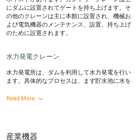
にダムに設置されてゲートを持ち上げます。そ
の他のクレーンは主に本館に設置され、機械お
よび電気機器のメンテナンス、設置、持ち上げ
のために設置されます。
水力発電クレーン
水力発電所は、ダムを利用して水力発電を行い
ます。具体的なプロセスは、まず貯水池に水を
貯め、次にそれを 1 つまたは複数のタービンに
放出することです。
Read More
すぐに水車が発電機を動かし、発電機は上流と
下流の水位差によって生じる位置エネルギーを
利用して発電します。
産業機器