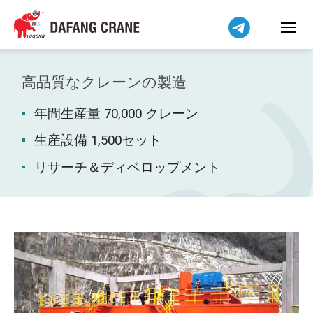
Bahasa Indonesia
Bahasa Melayu
Tiếng Việt
简体中文
高品質なクレーンの製造
বাংলা
年間生産量 70,000 クレーン
فارسی
Pilipino
生産設備 1,500セット
اردو
リサーチ＆ディベロップメント
Українська
Čeština
Беларуская мова
Kiswahili
Dansk
Norsk