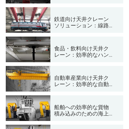
ャストコンクリート製
造のための天井クレー
ン
鉄道向け天井クレーン
ソリューション：線路
敷設、車両保守、コン
テナハンドリング
食品・飲料向け天井ク
レーン：効率的なハン
ドリングのための信頼
性の高いソリューショ
ン
自動車産業向け天井ク
レーン：効率的な自動
化ソリューション
船舶への効率的な貨物
積み込みのための海上
クレーン