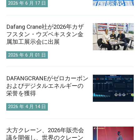
O‘zbekcha
2026 年 6 月 17 日
Dafang Crane社が2026年カザ
フスタン・ウズベキスタン金
属加工展示会に出展
2026 年 6 月 01 日
DAFANGCRANEがゼロカーボン
およびデジタルエネルギーの
栄誉を獲得
2026 年 4 月 14 日
大方クレーン、2026年販売会
議を開催し、世界のクレーン