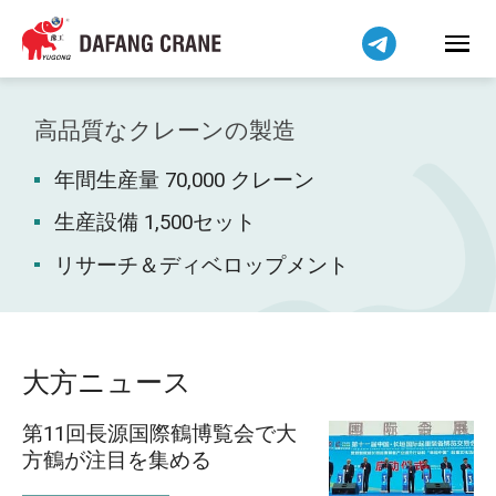
Bahasa Indonesia
Bahasa Melayu
Tiếng Việt
简体中文
高品質なクレーンの製造
বাংলা
年間生産量 70,000 クレーン
فارسی
Pilipino
生産設備 1,500セット
اردو
リサーチ＆ディベロップメント
Українська
Čeština
Беларуская мова
大方ニュース
Kiswahili
第11回長源国際鶴博覧会で大
Dansk
方鶴が注目を集める
Norsk