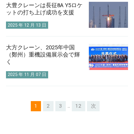
大豊クレーンは長征8A Y5ロケ
ットの打ち上げ成功を支援
2025 年 12 月 13 日
大方クレーン、2025年中国
（鄭州）重機設備展示会で輝
く
2025 年 11 月 07 日
..
1
2
3
12
次