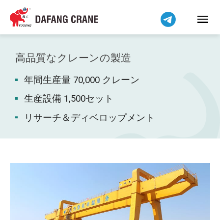
Bahasa Indonesia
Bahasa Melayu
Tiếng Việt
简体中文
高品質なクレーンの製造
বাংলা
年間生産量 70,000 クレーン
فارسی
Pilipino
生産設備 1,500セット
اردو
リサーチ＆ディベロップメント
Українська
Čeština
Беларуская мова
Kiswahili
Dansk
Norsk