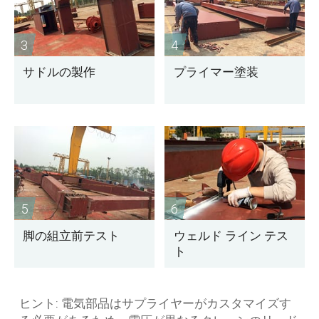
3
4
サドルの製作
プライマー塗装
5
6
脚の組立前テスト
ウェルド ライン テス
ト
ヒント: 電気部品はサプライヤーがカスタマイズす