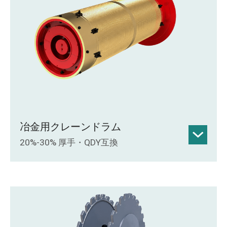
トな構造、オフセット防止設計、超音波
溶接検査、および焼きなまし処理された
本体。
冶金用クレーンドラム
20%-30% 厚手・QDY互換
壁厚は、冶金用クレーンでの過酷な使用
条件に対応するため、従来のドラムより
も20%～30%厚くなっています。
標準的なQDYクレーンに対応。ブレーキ