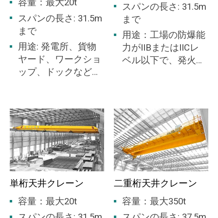
容量：最大20t
スパンの長さ: 31.5m
スパンの長さ: 31.5m
まで
まで
用途：工場の防爆能
用途: 発電所、貨物
力がIIBまたはIICレ
ヤード、ワークショ
ベル以下で、発火温
ップ、ドックなどで
度群が蒸気と空気か
バルク材の積み降ろ
らなる可燃性ガスま
しに広く使用されて
たは爆発性ガス混合
います。
物のT1～T4群の場所
に適しています。ゾ
ーン 1 またはゾーン
2 の危険区域に適し
ています。
単桁天井クレーン
二重桁天井クレーン
容量：最大20t
容量：最大350t
スパンの長さ: 31.5m
スパンの長さ: 37.5m