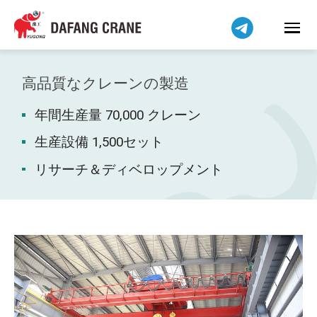
Bahasa Indonesia
Bahasa Melayu
Tiếng Việt
简体中文
高品質なクレーンの製造
বাংলা
年間生産量 70,000 クレーン
فارسی
Pilipino
生産設備 1,500セット
اردو
リサーチ＆ディベロップメント
Українська
Čeština
Беларуская мова
Kiswahili
Dansk
Norsk