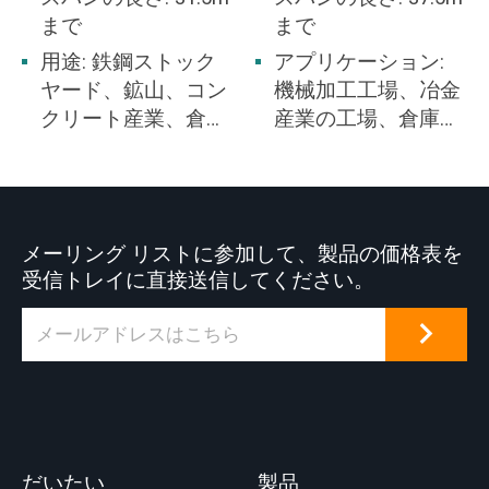
まで
まで
用途: 鉄鋼ストック
アプリケーション:
ヤード、鉱山、コン
機械加工工場、冶金
クリート産業、倉
産業の工場、倉庫、
庫、工場、港湾およ
ストック ヤード、発
び造船所などで使用
電所、光と繊維産業
されます。オーバー
の工場、食品産業の
ヘッド クレーンは、
工場に適していま
メーリング リストに参加して、製品の価格表を
さまざまな持ち上げ
す。
受信トレイに直接送信してください。
用途に対応する多く
の産業作業場の共通
の特徴です。
だいたい
製品