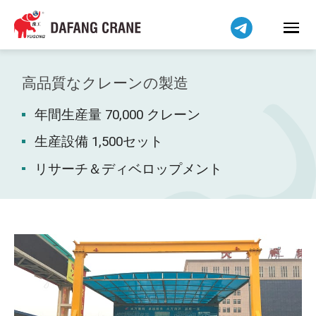
Bahasa Indonesia
Bahasa Melayu
Tiếng Việt
简体中文
高品質なクレーンの製造
বাংলা
年間生産量 70,000 クレーン
فارسی
Pilipino
生産設備 1,500セット
اردو
リサーチ＆ディベロップメント
Українська
Čeština
Беларуская мова
Kiswahili
Dansk
Norsk