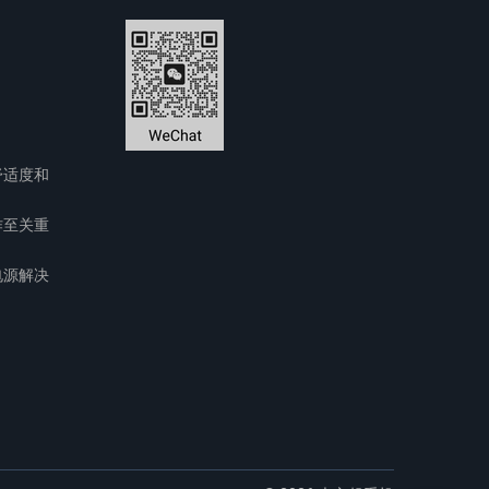
舒适度和
作至关重
电源解决