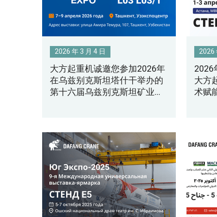
2026 年 3 月 4 日
2026
大方起重机诚邀您参加2026年
20
在乌兹别克斯坦塔什干举办的
大方
第十六届乌兹别克斯坦矿业博
术赋
览会。