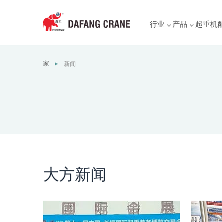
行业
产品
起重机
家
新闻
►
大方新闻