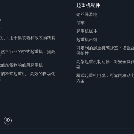
起重机配件
钢丝绳滑轮
产
吊车
设
起重机抓斗
重机：用于集装箱和散装物料装
起重机吊钳
可定制的起重机驾驶室：增强
天然气行业的桥式起重机：提高
保护性
率
高架起重机制动器：对安全操
载船舶货物的船用起重机
要
业的桥式起重机：高效的自动化
桥式起重机电缆：可靠的移动
案
方案