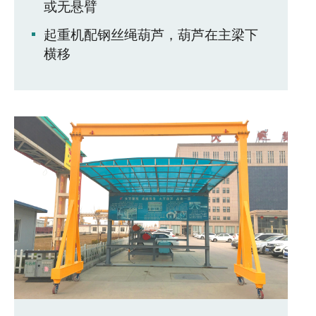
或无悬臂
起重机配钢丝绳葫芦，葫芦在主梁下
横移