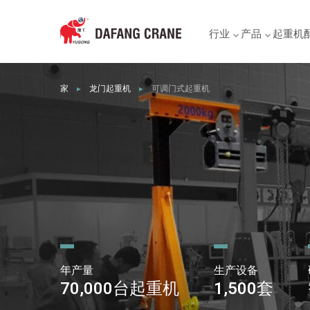
行业
产品
起重机
家
龙门起重机
可调门式起重机
►
►
年产量
生产设备
70,000台起重机
1,500套