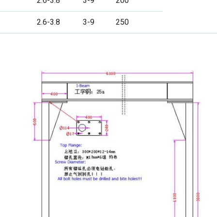
2.6-3.8
3-9
200
2.6-3.8
3-9
250