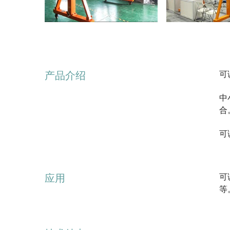
产品介绍
可
中
合
可
应用
可
等