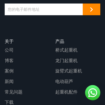
站施工现场的大坝工
程施工。它的应用范
围十分广泛，对减轻
繁重的体力劳动，改
善工人的操作条件，
提高劳动生产率有着
关于
产品
十分重要的意义。它
是工业过程机械化不
公司
桥式起重机
可缺少的重要设备。
博客
龙门起重机
案例
旋臂式起重机
新闻
电动葫芦
常见问题
起重机配件
下载