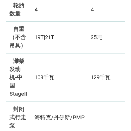
轮胎
4
4
数量
自重
（不含
19T|21T
35吨
吊具）
潍柴
发动
机-中
103千瓦
129千瓦
国
StageII
封闭
式行走
海特克/丹佛斯/PMP
泵