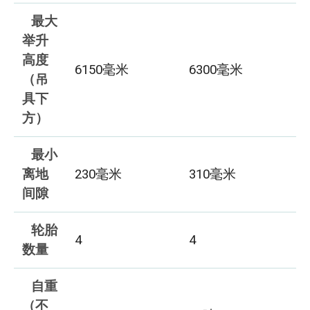
最大
举升
高度
6150毫米
6300毫米
（吊
具下
方）
最小
离地
230毫米
310毫米
间隙
轮胎
4
4
数量
自重
（不