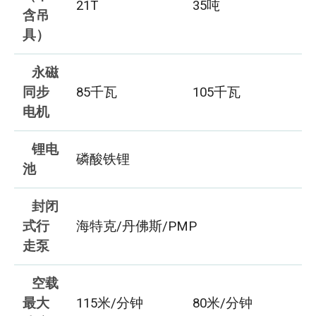
21T
35吨
含吊
具）
永磁
同步
85千瓦
105千瓦
电机
锂电
磷酸铁锂
池
封闭
式行
海特克/丹佛斯/PMP
走泵
空载
最大
115米/分钟
80米/分钟