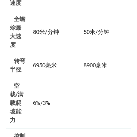
速度
全蟾
蜍最
80米/分钟
50米/分钟
大速
度
转弯
6950毫米
8900毫米
半径
空
载/满
载爬
6%/3%
坡能
力
控制