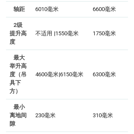
轴距
6010毫米
6600毫米
2级
提升高
不适用 |1550毫米
1750毫米
度
最大
举升高
度（吊
4600毫米|6150毫米
6300毫米
具下
方）
最小
离地间
230毫米
310毫米
隙