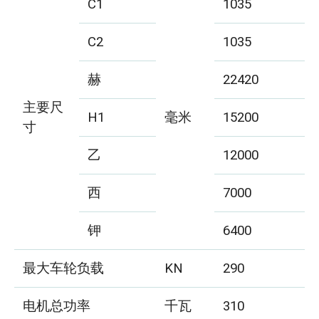
C1
1035
C2
1035
赫
22420
主要尺
H1
毫米
15200
寸
乙
12000
西
7000
钾
6400
最大车轮负载
KN
290
电机总功率
千瓦
310