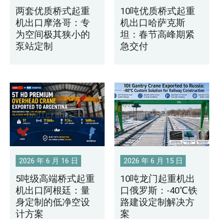
两套优质桥式起重
10吨优质桥式起重
机出口摩洛哥：专
机出口哈萨克斯
为空间极其狭小的
坦：春节高峰期紧
泵站定制
急交付
2026 年 6 月 16 日
2026 年 6 月 15 日
5吨级高端桥式起重
10吨龙门起重机出
机出口阿根廷：量
口俄罗斯：-40℃铁
身定制的低净空设
路建设定制解决方
计方案
案