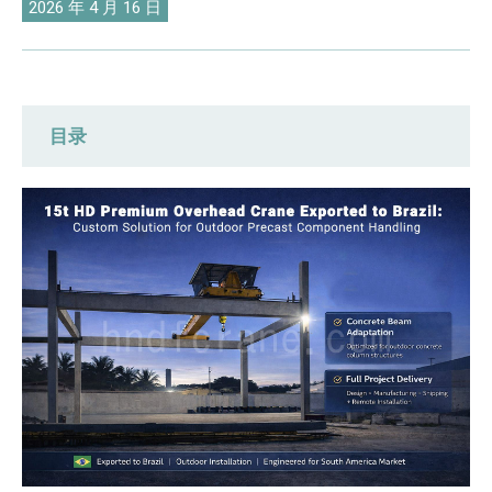
O‘zbekcha
2026 年 4 月 16 日
目录
巴西采购的3个关键痛点
DAFANFCRANE 为巴西客户定制高清高端
桥式起重机解决方案
HD 高级桥式起重机：专为混凝土起重机梁量
身定制
严格的质量控制和优化的交付周期
技术支持和安装指导服务