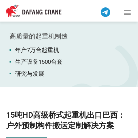
हिन्दी
Bahasa Indonesia
Bahasa Melayu
Tiếng Việt
高质量的起重机制造
বাংলা
年产7万台起重机
فارسی
Pilipino
生产设备1500台套
اردو
研究与发展
Українська
Čeština
Беларуская мова
Kiswahili
15吨HD高级桥式起重机出口巴西：
Dansk
户外预制构件搬运定制解决方案
Norsk