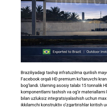
Braziliyadagi tashqi infratuzilma qurilish 
Facebook orqali HD premium ko'taruvchi krann
bog'landi. Ularning asosiy talabi 15 tonnalik H
komponentlarni tashish va og'ir materiallarni
bilan uzluksiz integratsiyalashish uchun max
ikkilamchi konstruktiv o'zgartirishlar kiritish 