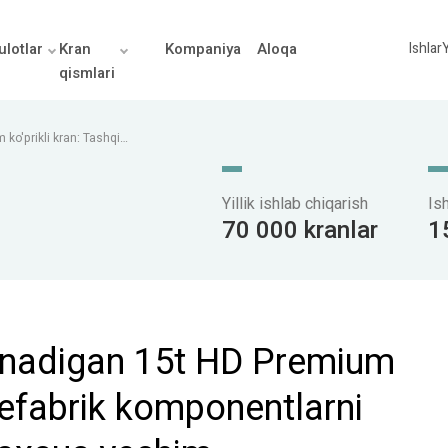
lotlar
Kran
Kompaniya
Aloqa
Ishlar
Y
qismlari
ko'prikli kran: Tashqi
n maxsus yechim
Yillik ishlab chiqarish
Is
70 000 kranlar
1
ilinadigan 15t HD Premium
prefabrik komponentlarni