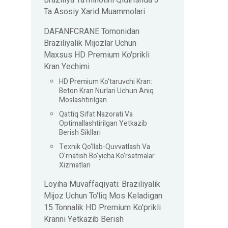
Braziliya Ta'minotini Qidirishda 3
Ta Asosiy Xarid Muammolari
DAFANFCRANE Tomonidan
Braziliyalik Mijozlar Uchun
Maxsus HD Premium Ko'prikli
Kran Yechimi
HD Premium Ko'taruvchi Kran:
Beton Kran Nurlari Uchun Aniq
Moslashtirilgan
Qattiq Sifat Nazorati Va
Optimallashtirilgan Yetkazib
Berish Sikllari
Texnik Qo'llab-Quvvatlash Va
O'rnatish Bo'yicha Ko'rsatmalar
Xizmatlari
Loyiha Muvaffaqiyati: Braziliyalik
Mijoz Uchun To'liq Mos Keladigan
15 Tonnalik HD Premium Ko'prikli
Kranni Yetkazib Berish