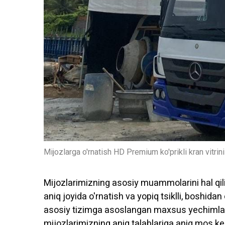
Mijozlarga o'rnatish HD Premium ko'prikli kran vitrini
Mijozlarimizning asosiy muammolarini hal qili
aniq joyida o'rnatish va yopiq tsiklli, boshida
asosiy tizimga asoslangan maxsus yechimlarni
mijozlarimizning aniq talablariga aniq mos kel