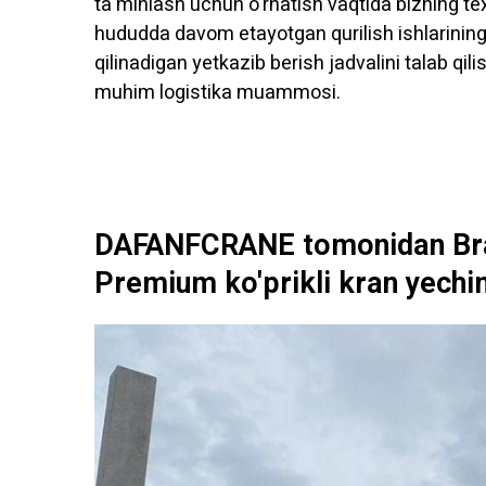
ta'minlash uchun o'rnatish vaqtida bizning t
hududda davom etayotgan qurilish ishlarining 
qilinadigan yetkazib berish jadvalini talab qil
muhim logistika muammosi.
DAFANFCRANE tomonidan Braz
Premium ko'prikli kran yechi