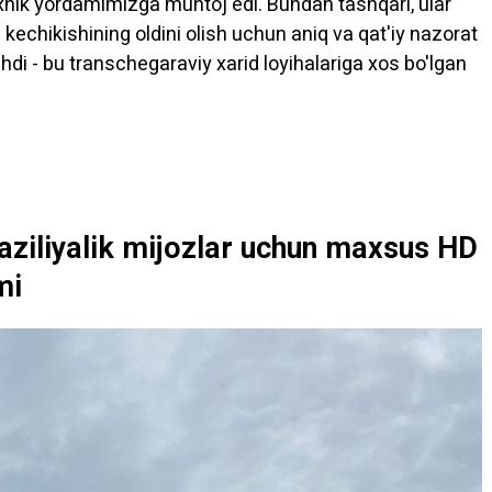
exnik yordamimizga muhtoj edi. Bundan tashqari, ular
kechikishining oldini olish uchun aniq va qat'iy nazorat
ishdi - bu transchegaraviy xarid loyihalariga xos bo'lgan
iliyalik mijozlar uchun maxsus HD
mi