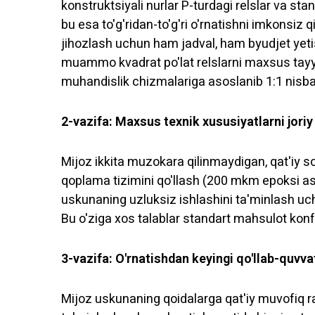
konstruktsiyali nurlar P-turdagi relslar va sta
bu esa to'g'ridan-to'g'ri o'rnatishni imkonsiz 
jihozlash uchun ham jadval, ham byudjet yetis
muammo kvadrat po'lat relslarni maxsus tayy
muhandislik chizmalariga asoslanib 1:1 nisbatda
2-vazifa: Maxsus texnik xususiyatlarni joriy
Mijoz ikkita muzokara qilinmaydigan, qat'iy so
qoplama tizimini qo'llash (200 mkm epoksi as
uskunaning uzluksiz ishlashini ta'minlash uc
Bu o'ziga xos talablar standart mahsulot konfi
3-vazifa: O'rnatishdan keyingi qo'llab-quvva
Mijoz uskunaning qoidalarga qat'iy muvofiq rav