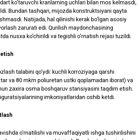
ndart ko'taruvchi kranlarning uchlari bilan mos kelmasdi,
qildi. Bundan tashqari, mijozda konstruktsiyani qayta
hmasdi. Natijada, hal qilinishi kerak bo'lgan asosiy
orlash zarurati edi. Qurilish maydonchasining
 nusxa ko'chirildi va tegishli o'rnatish rejasi tuzildi.
 etish
zlash talabini qo'ydi: kuchli korroziyaga qarshi
tar va 80 mkm poliuretan ustki qoplamadan iborat) va
hun zaxira osma boshqaruv stansiyasini taqdim etish.
guratsiyalarining imkoniyatlaridan oshib ketdi.
tlash
ishda o'rnatilishi va muvaffaqiyatli ishga tushirilishini