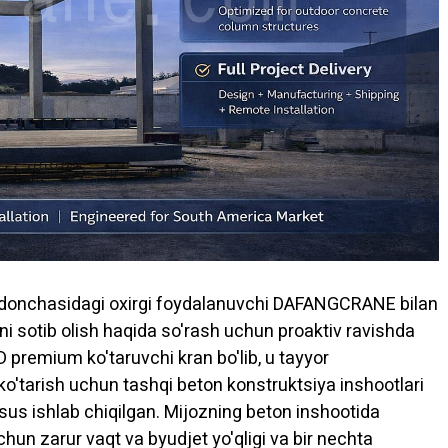
maydonchasidagi oxirgi foydalanuvchi DAFANGCRANE bilan
i sotib olish haqida so'rash uchun proaktiv ravishda
D premium ko'taruvchi kran bo'lib, u tayyor
 ko'tarish uchun tashqi beton konstruktsiya inshootlari
sus ishlab chiqilgan. Mijozning beton inshootida
uchun zarur vaqt va byudjet yo'qligi va bir nechta