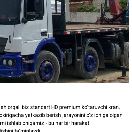
sh orqali biz standart HD premium ko'taruvchi kran,
n oxirigacha yetkazib berish jarayonini o'z ichiga olgan
 ishlab chiqamiz - bu har bir harakat
ishini ta'minlaydi.