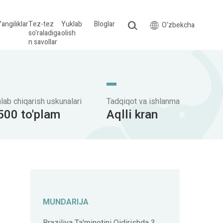
angiliklar
Tez-tez
Yuklab
Bloglar
O‘zbekcha
so'raladiga
olish
n savollar
hlab chiqarish uskunalari
Tadqiqot va ishlanma
500 to'plam
Aqlli kran
MUNDARIJA