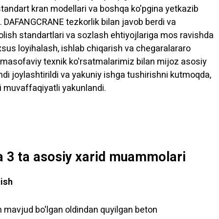
 standart kran modellari va boshqa ko'pgina yetkazib
qdi. DAFANGCRANE tezkorlik bilan javob berdi va
solish standartlari va sozlash ehtiyojlariga mos ravishda
sus loyihalash, ishlab chiqarish va chegaralararo
 masofaviy texnik ko'rsatmalarimiz bilan mijoz asosiy
ndi joylashtirildi va yakuniy ishga tushirishni kutmoqda,
i muvaffaqiyatli yakunlandi.
hda 3 ta asosiy xarid muammolari
hish
 mavjud bo'lgan oldindan quyilgan beton