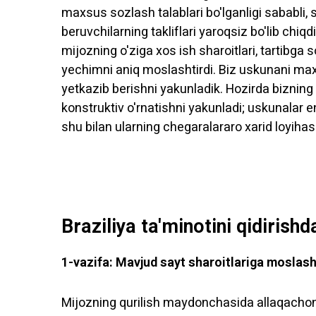
maxsus sozlash talablari bo'lganligi sababli,
beruvchilarning takliflari yaroqsiz bo'lib chi
mijozning o'ziga xos ish sharoitlari, tartibga 
yechimni aniq moslashtirdi. Biz uskunani max
yetkazib berishni yakunladik. Hozirda bizning
konstruktiv o'rnatishni yakunladi; uskunalar e
shu bilan ularning chegaralararo xarid loyihas
Braziliya ta'minotini qidiris
1-vazifa: Mavjud sayt sharoitlariga moslas
Mijozning qurilish maydonchasida allaqachon