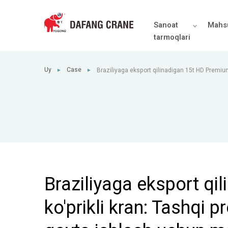
Sanoat
Mahsu
tarmoqlari
Uy
Case
Braziliyaga eksport qilinadigan 15t HD Premium 
►
►
prefabrik komponentlarni qayta ishlash uchu
Braziliyaga eksport q
ko'prikli kran: Tashqi 