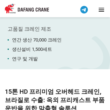
Bahasa Indonesia
Bahasa Melayu
Tiếng Việt
简体中文
고품질 크레인 제조
বাংলা
연간 생산 70,000 크레인
فارسی
Pilipino
생산설비 1,500세트
اردو
연구 및 개발
Українська
Čeština
Беларуская мова
Kiswahili
15톤 HD 프리미엄 오버헤드 크레인,
Dansk
브라질로 수출: 옥외 프리캐스트 부품
Norsk
운반을 위한 맞춤형 솔루션