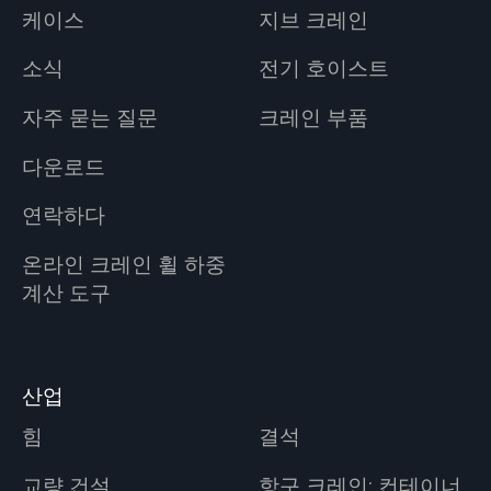
케이스
지브 크레인
소식
전기 호이스트
자주 묻는 질문
크레인 부품
다운로드
연락하다
온라인 크레인 휠 하중
계산 도구
산업
힘
결석
교량 건설
항구 크레인: 컨테이너