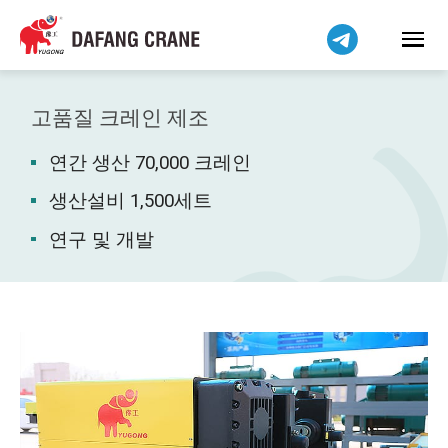
Bahasa Indonesia
Bahasa Melayu
Tiếng Việt
简体中文
고품질 크레인 제조
বাংলা
연간 생산 70,000 크레인
فارسی
Pilipino
생산설비 1,500세트
اردو
연구 및 개발
Українська
Čeština
Беларуская мова
Kiswahili
Dansk
Norsk