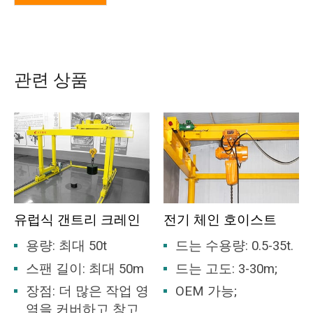
관련 상품
유럽식 갠트리 크레인
전기 체인 호이스트
용량: 최대 50t
드는 수용량: 0.5-35t.
스팬 길이: 최대 50m
드는 고도: 3-30m;
장점: 더 많은 작업 영
OEM 가능;
역을 커버하고 창고