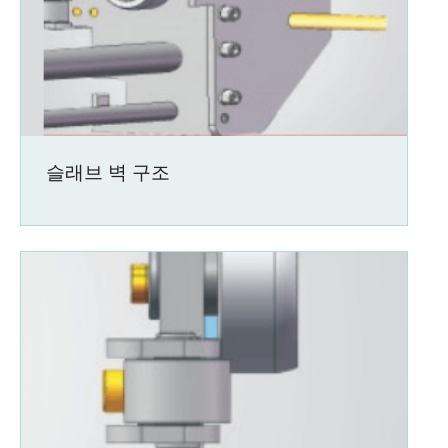
슬래브 벽 구조