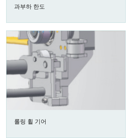
과부하 한도
롤링 휠 기어