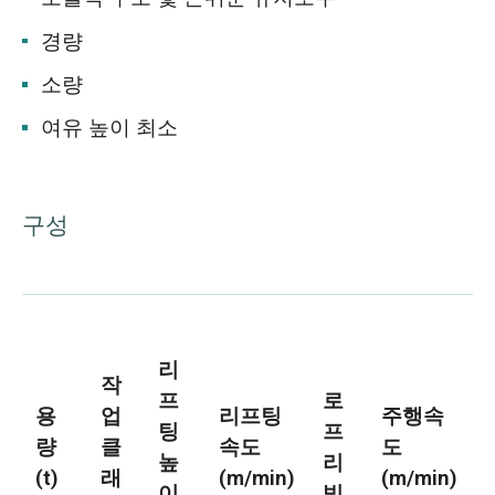
경량
소량
여유 높이 최소
구성
리
작
프
로
용
업
리프팅
주행속
팅
프
량
클
속도
도
높
리
(t)
래
(m/min)
(m/min)
이
빙