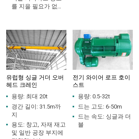
를 지을 필요가 없습
니다.
유럽형 싱글 거더 오버
전기 와이어 로프 호이
헤드 크레인
스트
용량: 최대 20t
용량: 0.5-32t
경간 길이: 31.5m까
드는 고도: 6-50m
지
드는 속도: 싱글과 더
용도: 창고, 자재 재고
블
및 일반 공장 부지에