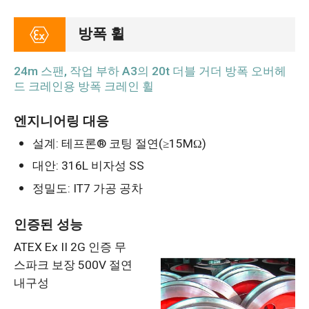
방폭 휠
24m 스팬, 작업 부하 A3의 20t 더블 거더 방폭 오버헤
드 크레인용 방폭 크레인 휠
엔지니어링 대응
설계: 테프론® 코팅 절연(≥15MΩ)
대안: 316L 비자성 SS
정밀도: IT7 가공 공차
인증된 성능
ATEX Ex II 2G 인증 무
스파크 보장 500V 절연
내구성