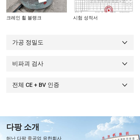
크레인 휠 블랭크
시험 성적서
가공 정밀도
비파괴 검사
전체 CE + BV 인증
다팡 소개
허난 다팡 중공업 유한회사