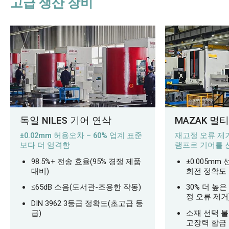
고급 생산 장비
독일 NILES 기어 연삭
MAZAK 
±0.02mm 허용오차 – 60% 업계 표준
재고정 오류 제거
보다 더 엄격함
램프로 기어를 선
98.5%+ 전송 효율(95% 경쟁 제품
±0.005mm 
대비)
회전 정확도
≤65dB 소음(도서관-조용한 작동)
30% 더 높
정 오류 제거
DIN 3962 3등급 정확도(초고급 등
급)
소재 선택 불
고장력 합금 