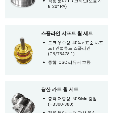
적용 분야: LD 크레인(모듈 3-
8, 20° PA)
스플라인 샤프트 휠 세트
토크 우수성: 40% > 표준 샤프
트 | 인벌류트 스플라인
(GB/T3478.1)
통합: QSC 리듀서 호환
광산 카트 휠 세트
충격 저항성: 50SiMn 강철
(HB300-380)
적용 분야: 노천 광산 운송