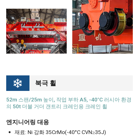
북극 휠
52m 스팬/25m 높이, 작업 부하 A5, -40°C 러시아 환경
의 50t 더블 거더 갠트리 크레인용 크레인 휠
엔지니어링 대응
재료: Ni 강화 35CrMo(-40°C CVN≥35J)