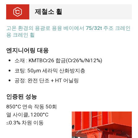
제철소 휠
고온 환경의 용광로 용융 베이에서 75/32t 주조 크레인
용 크레인 휠
엔지니어링 대응
소재 : KMTBCr26 합금(Cr26%/Ni12%)
코팅: 50μm 세라믹 산화방지층
공정: 완전 단조 + HT 어닐링
인증된 성능
850°C 연속 작동 50회
열 사이클, 1200°C
≤0.3% 차원 이동