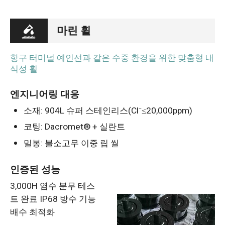
마린 휠
항구 터미널 예인선과 같은 수중 환경을 위한 맞춤형 내
식성 휠
엔지니어링 대응
소재: 904L 슈퍼 스테인리스(Cl⁻≤20,000ppm)
코팅: Dacromet® + 실란트
밀봉: 불소고무 이중 립 씰
인증된 성능
3,000H 염수 분무 테스
트 완료 IP68 방수 기능
배수 최적화