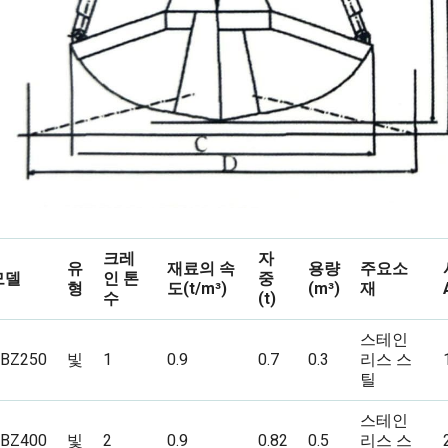
크레
자
유
재료의 속
용량
주요소
모델
인 톤
중
형
도(t/m³)
(m³)
재
수
(t)
스테인
BZ250
빛
1
0.9
0.7
0.3
리스 스
틸
스테인
BZ400
빛
2
0.9
0.82
0.5
리스 스