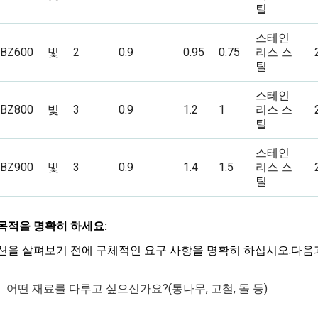
틸
스테인
BZ600
빛
2
0.9
0.95
0.75
리스 스
틸
스테인
BZ800
빛
3
0.9
1.2
1
리스 스
틸
스테인
BZ900
빛
3
0.9
1.4
1.5
리스 스
틸
목적을 명확히 하세요:
션을 살펴보기 전에 구체적인 요구 사항을 명확히 하십시오.다음과
어떤 재료를 다루고 싶으신가요?(통나무, 고철, 돌 등)